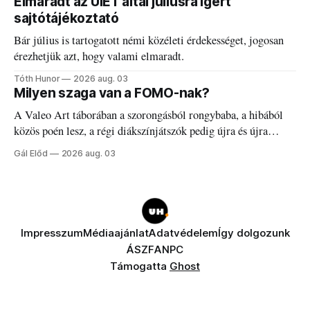
Elmaradt az UIET által júliusra ígért
sajtótájékoztató
Bár július is tartogatott némi közéleti érdekességet, jogosan
érezhetjük azt, hogy valami elmaradt.
Tóth Hunor
2026 aug. 03
Milyen szaga van a FOMO-nak?
A Valeo Art táborában a szorongásból rongybaba, a hibából
közös poén lesz, a régi diákszínjátszók pedig újra és újra
visszatalálnak egymáshoz.
Gál Előd
2026 aug. 03
Impresszum
Médiaajánlat
Adatvédelem
Így dolgozunk
ÁSZF
ANPC
Támogatta
Ghost