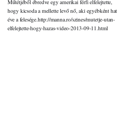
Műtétjéből ébredve egy amerikai férfi elfelejtette,
hogy kicsoda a mellette levő nő, aki egyébként hat
éve a felesége.http://manna.ro/szines/mutetje-utan-
elfelejtette-hogy-hazas-video-2013-09-11.html