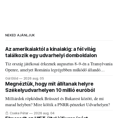
NEKED AJÁNLJUK
Az amerikaiaktól a kínaiakig: a fél világ
találkozik egy udvarhelyi domboldalon
Tíz ország játékosai érkeznek augusztus 8–9-én a Transylvania
Openre, amelyet Románia legrégebben működő állandó
discgolfpályáján rendeznek meg.
Gál Előd
2026 aug. 05
Megnéztük, hogy mit állítanak helyre
Székelyudvarhelyen 10 millió euróból
Milliárdok röpködnek Brüsszel és Bukarest között, de mi
marad helyben? Mire költik a PNRR-pénzeket Udvarhelyen?
Cseke Péter
2026 aug. 04