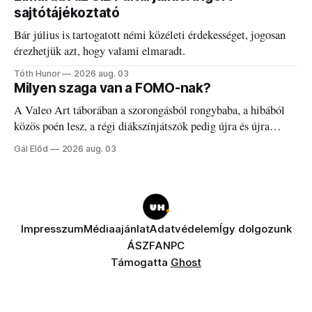
sajtótájékoztató
Bár július is tartogatott némi közéleti érdekességet, jogosan
érezhetjük azt, hogy valami elmaradt.
Tóth Hunor
2026 aug. 03
Milyen szaga van a FOMO-nak?
A Valeo Art táborában a szorongásból rongybaba, a hibából
közös poén lesz, a régi diákszínjátszók pedig újra és újra
visszatalálnak egymáshoz.
Gál Előd
2026 aug. 03
Impresszum
Médiaajánlat
Adatvédelem
Így dolgozunk
ÁSZF
ANPC
Támogatta
Ghost