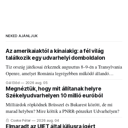
NEKED AJÁNLJUK
Az amerikaiaktól a kínaiakig: a fél világ
találkozik egy udvarhelyi domboldalon
Tíz ország játékosai érkeznek augusztus 8–9-én a Transylvania
Openre, amelyet Románia legrégebben működő állandó
discgolfpályáján rendeznek meg.
Gál Előd
2026 aug. 05
Megnéztük, hogy mit állítanak helyre
Székelyudvarhelyen 10 millió euróból
Milliárdok röpködnek Brüsszel és Bukarest között, de mi
marad helyben? Mire költik a PNRR-pénzeket Udvarhelyen?
Cseke Péter
2026 aug. 04
Elmaradt az UIET által júliusra ígért