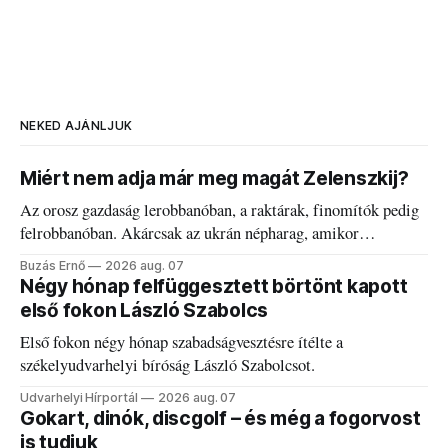
NEKED AJÁNLJUK
Miért nem adja már meg magát Zelenszkij?
Az orosz gazdaság lerobbanóban, a raktárak, finomítók pedig
felrobbanóban. Akárcsak az ukrán népharag, amikor
elégedetlen vezetőivel.
Buzás Ernő
2026 aug. 07
Négy hónap felfüggesztett börtönt kapott
első fokon László Szabolcs
Első fokon négy hónap szabadságvesztésre ítélte a
székelyudvarhelyi bíróság László Szabolcsot.
Udvarhelyi Hírportál
2026 aug. 07
Gokart, dinók, discgolf – és még a fogorvost
is tudjuk