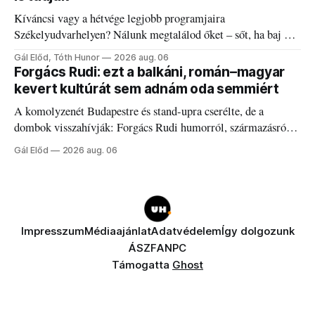
Kíváncsi vagy a hétvége legjobb programjaira
Székelyudvarhelyen? Nálunk megtalálod őket – sőt, ha baj van
a fogaddal, a fogorvosi ügyeletet is!
Gál Előd, Tóth Hunor
2026 aug. 06
Forgács Rudi: ezt a balkáni, román–magyar
kevert kultúrát sem adnám oda semmiért
A komolyzenét Budapestre és stand-upra cserélte, de a
dombok visszahívják: Forgács Rudi humorról, származásról
és határokról.
Gál Előd
2026 aug. 06
Impresszum
Médiaajánlat
Adatvédelem
Így dolgozunk
ÁSZF
ANPC
Támogatta
Ghost