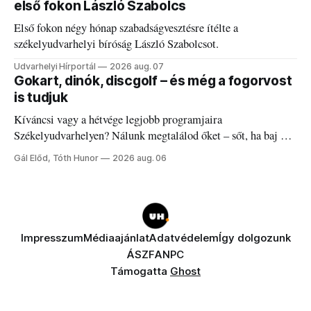
első fokon László Szabolcs
Első fokon négy hónap szabadságvesztésre ítélte a
székelyudvarhelyi bíróság László Szabolcsot.
Udvarhelyi Hírportál
2026 aug. 07
Gokart, dinók, discgolf – és még a fogorvost
is tudjuk
Kíváncsi vagy a hétvége legjobb programjaira
Székelyudvarhelyen? Nálunk megtalálod őket – sőt, ha baj van
a fogaddal, a fogorvosi ügyeletet is!
Gál Előd, Tóth Hunor
2026 aug. 06
Impresszum
Médiaajánlat
Adatvédelem
Így dolgozunk
ÁSZF
ANPC
Támogatta
Ghost