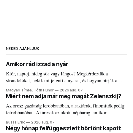
NEKED AJÁNLJUK
Amikor rád izzad a nyár
Klór, naptej, hideg sör vagy lángos? Megkérdeztük a
strandolókat, nekik mi jelenti a nyarat, és hogyan bírják a
kánikulát.
Magyari Tímea, Tóth Hunor
2026 aug. 07
Miért nem adja már meg magát Zelenszkij?
Az orosz gazdaság lerobbanóban, a raktárak, finomítók pedig
felrobbanóban. Akárcsak az ukrán népharag, amikor
elégedetlen vezetőivel.
Buzás Ernő
2026 aug. 07
Négy hónap felfüggesztett börtönt kapott