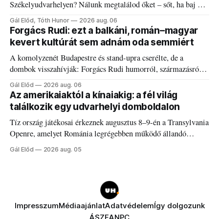
Székelyudvarhelyen? Nálunk megtalálod őket – sőt, ha baj van
a fogaddal, a fogorvosi ügyeletet is!
Gál Előd, Tóth Hunor
2026 aug. 06
Forgács Rudi: ezt a balkáni, román–magyar
kevert kultúrát sem adnám oda semmiért
A komolyzenét Budapestre és stand-upra cserélte, de a
dombok visszahívják: Forgács Rudi humorról, származásról
és határokról.
Gál Előd
2026 aug. 06
Az amerikaiaktól a kínaiakig: a fél világ
találkozik egy udvarhelyi domboldalon
Tíz ország játékosai érkeznek augusztus 8–9-én a Transylvania
Openre, amelyet Románia legrégebben működő állandó
discgolfpályáján rendeznek meg.
Gál Előd
2026 aug. 05
Impresszum
Médiaajánlat
Adatvédelem
Így dolgozunk
ÁSZF
ANPC