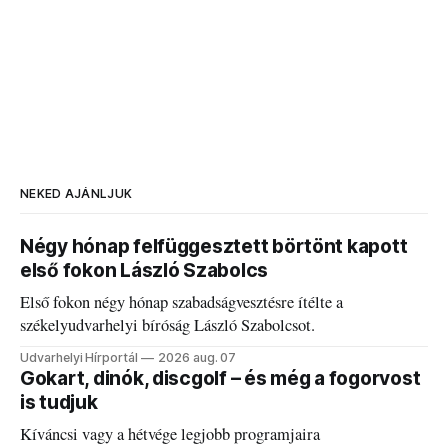
NEKED AJÁNLJUK
Négy hónap felfüggesztett börtönt kapott
első fokon László Szabolcs
Első fokon négy hónap szabadságvesztésre ítélte a
székelyudvarhelyi bíróság László Szabolcsot.
Udvarhelyi Hírportál
2026 aug. 07
Gokart, dinók, discgolf – és még a fogorvost
is tudjuk
Kíváncsi vagy a hétvége legjobb programjaira