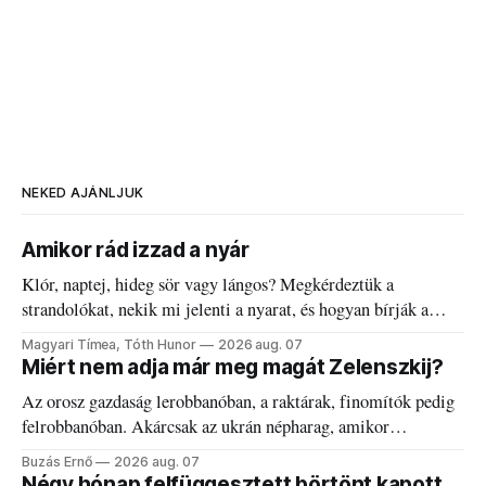
NEKED AJÁNLJUK
Amikor rád izzad a nyár
Klór, naptej, hideg sör vagy lángos? Megkérdeztük a
strandolókat, nekik mi jelenti a nyarat, és hogyan bírják a
kánikulát.
Magyari Tímea, Tóth Hunor
2026 aug. 07
Miért nem adja már meg magát Zelenszkij?
Az orosz gazdaság lerobbanóban, a raktárak, finomítók pedig
felrobbanóban. Akárcsak az ukrán népharag, amikor
elégedetlen vezetőivel.
Buzás Ernő
2026 aug. 07
Négy hónap felfüggesztett börtönt kapott