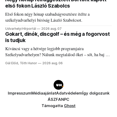
első fokon László Szabolcs
Első fokon négy hónap szabadságvesztésre ítélte a
székelyudvarhelyi bíróság László Szabolcsot.
Udvarhelyi Hírportál
2026 aug. 07
Gokart, dinók, discgolf – és még a fogorvost
is tudjuk
Kíváncsi vagy a hétvége legjobb programjaira
Székelyudvarhelyen? Nálunk megtalálod őket – sőt, ha baj van
a fogaddal, a fogorvosi ügyeletet is!
Gál Előd, Tóth Hunor
2026 aug. 06
Impresszum
Médiaajánlat
Adatvédelem
Így dolgozunk
ÁSZF
ANPC
Támogatta
Ghost