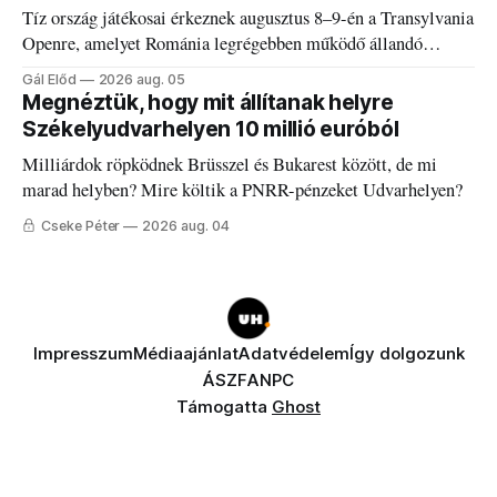
Tíz ország játékosai érkeznek augusztus 8–9-én a Transylvania
Openre, amelyet Románia legrégebben működő állandó
discgolfpályáján rendeznek meg.
Gál Előd
2026 aug. 05
Megnéztük, hogy mit állítanak helyre
Székelyudvarhelyen 10 millió euróból
Milliárdok röpködnek Brüsszel és Bukarest között, de mi
marad helyben? Mire költik a PNRR-pénzeket Udvarhelyen?
Cseke Péter
2026 aug. 04
Impresszum
Médiaajánlat
Adatvédelem
Így dolgozunk
ÁSZF
ANPC
Támogatta
Ghost