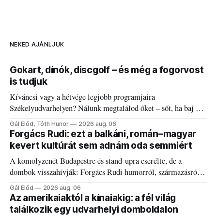
NEKED AJÁNLJUK
Gokart, dínók, discgolf – és még a fogorvost
is tudjuk
Kíváncsi vagy a hétvége legjobb programjaira
Székelyudvarhelyen? Nálunk megtalálod őket – sőt, ha baj van
a fogaddal, a fogorvosi ügyeletet is!
Gál Előd, Tóth Hunor
2026 aug. 06
Forgács Rudi: ezt a balkáni, román–magyar
kevert kultúrát sem adnám oda semmiért
A komolyzenét Budapestre és stand-upra cserélte, de a
dombok visszahívják: Forgács Rudi humorról, származásról
és határokról.
Gál Előd
2026 aug. 06
Az amerikaiaktól a kínaiakig: a fél világ
találkozik egy udvarhelyi domboldalon