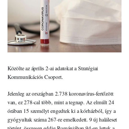
Közölte az április 2-ai adatokat a Stratégiai
Kommunikációs Csoport.
Jelenleg az országban 2.738 koronavírus-fertőzött
van, ez 278-cal több, mint a tegnap. Az elmúlt 24
órában 15 személyt engedtek ki a kórházból, így a
gyógyultak száma 267-re emelkedett. 9 új haláleset
történt, összesen eddig Romániában 94-en lettek a