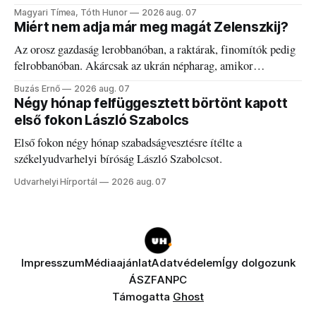
kánikulát.
Magyari Tímea, Tóth Hunor
2026 aug. 07
Miért nem adja már meg magát Zelenszkij?
Az orosz gazdaság lerobbanóban, a raktárak, finomítók pedig
felrobbanóban. Akárcsak az ukrán népharag, amikor
elégedetlen vezetőivel.
Buzás Ernő
2026 aug. 07
Négy hónap felfüggesztett börtönt kapott
első fokon László Szabolcs
Első fokon négy hónap szabadságvesztésre ítélte a
székelyudvarhelyi bíróság László Szabolcsot.
Udvarhelyi Hírportál
2026 aug. 07
Impresszum
Médiaajánlat
Adatvédelem
Így dolgozunk
ÁSZF
ANPC
Támogatta
Ghost