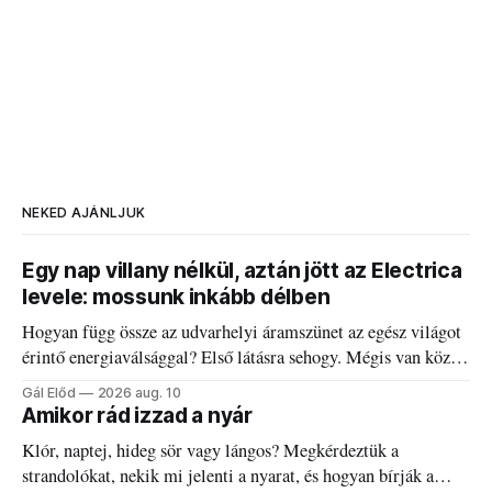
NEKED AJÁNLJUK
Egy nap villany nélkül, aztán jött az Electrica
levele: mossunk inkább délben
Hogyan függ össze az udvarhelyi áramszünet az egész világot
érintő energiaválsággal? Első látásra sehogy. Mégis van közük
egymáshoz.
Gál Előd
2026 aug. 10
Amikor rád izzad a nyár
Klór, naptej, hideg sör vagy lángos? Megkérdeztük a
strandolókat, nekik mi jelenti a nyarat, és hogyan bírják a