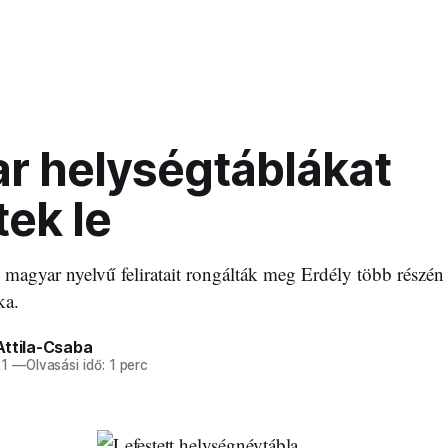
r helységtáblákat
tek le
magyar nyelvű feliratait rongálták meg Erdély több részén -
ka.
Attila-Csaba
21
—
Olvasási idő: 1 perc