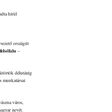
adta hírül
vezető országút
elsőfalu
–
ütörtök délutánig
rs munkatársai
vászna város,
magyar nevét.