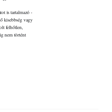
ot is tartalmazó -
ető kisebbség vagy
lt felhőtlen,
ig nem történt