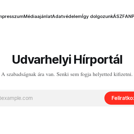
mpresszum
Médiaajánlat
Adatvédelem
Így dolgozunk
ÁSZF
AN
Udvarhelyi Hírportál
A szabadságnak ára van. Senki sem fogja helyetted kifizetni.
Feliratk