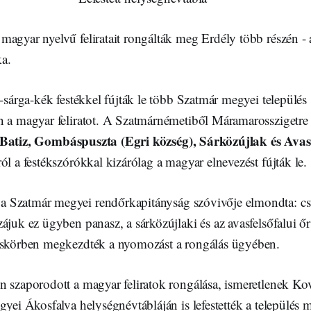
agyar nyelvű feliratait rongálták meg Erdély több részén - 
a.
s-sárga-kék festékkel fújták le több Szatmár megyei település
n a magyar feliratot. A Szatmárnémetiből Máramarosszigetre 
Batiz, Gombáspuszta (Egri község), Sárközújlak és Avasf
ól a festékszórókkal kizárólag a magyar elnevezést fújták le.
 a Szatmár megyei rendőrkapitányság szóvivője elmondta: cs
ájuk ez ügyben panasz, a sárközújlaki és az avasfelsőfalui ő
áskörben megkezdték a nyomozást a rongálás ügyében.
n szaporodott a magyar feliratok rongálása, ismeretlenek Ko
gyei Ákosfalva helységnévtábláján is lefestették a település 