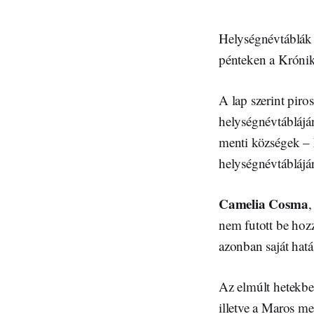
Helységnévtáblák m
pénteken a Krónik
A lap szerint piro
helységnévtáblájá
menti községek –
helységnévtáblájár
Camelia Cosma
,
nem futott be hozz
azonban saját hat
Az elmúlt hetekbe
illetve a Maros me