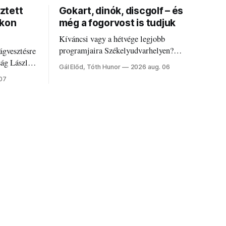
ztett
Gokart, dinók, discgolf – és
okon
még a fogorvost is tudjuk
Kíváncsi vagy a hétvége legjobb
programjaira Székelyudvarhelyen?
ágvesztésre
Nálunk megtalálod őket – sőt, ha baj van a
ság László
Gál Előd, Tóth Hunor
2026 aug. 06
fogaddal, a fogorvosi ügyeletet is!
 07