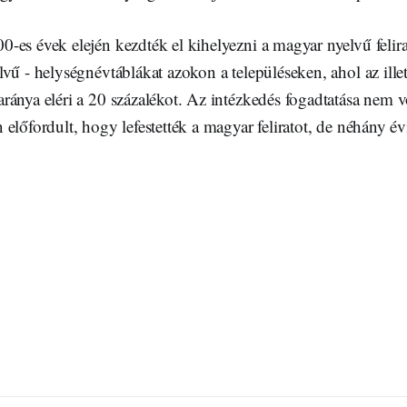
es évek elején kezdték el kihelyezni a magyar nyelvű felirat
vű - helységnévtáblákat azokon a településeken, ahol az ill
ánya eléri a 20 százalékot. Az intézkedés fogadtatása nem vo
előfordult, hogy lefestették a magyar feliratot, de néhány év