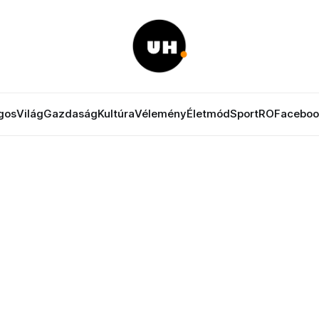
gos
Világ
Gazdaság
Kultúra
Vélemény
Életmód
Sport
RO
Faceboo