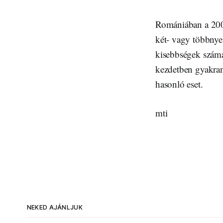
Romániában a 2000-
két- vagy többnyel
kisebbségek számar
kezdetben gyakran 
hasonló eset.
mti
NEKED AJÁNLJUK