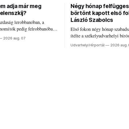
em adja már meg
Négy hónap felfügges
elenszkij?
börtönt kapott első f
László Szabolcs
azdaság lerobbanóban, a
inomítók pedig felrobbanóban.
Első fokon négy hónap szabads
z ukrán népharag, amikor
ítélte a székelyudvarhelyi bíró
2026 aug. 07
 vezetőivel.
Szabolcsot.
Udvarhelyi Hírportál
2026 aug.