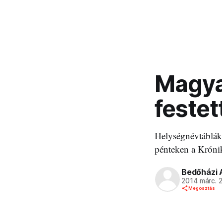
Magya
festet
Helységnévtáblák 
pénteken a Króni
Bedőházi 
2014 márc. 
Megosztás