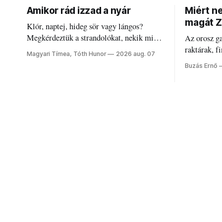
Amikor rád izzad a nyár
Miért n
magát Z
Klór, naptej, hideg sör vagy lángos?
Megkérdeztük a strandolókat, nekik mi
Az orosz g
jelenti a nyarat, és hogyan bírják a
raktárak, f
Magyari Tímea, Tóth Hunor
2026 aug. 07
kánikulát.
Akárcsak a
Buzás Ernő
elégedetlen