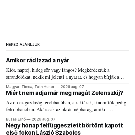
NEKED AJÁNLJUK
Amikor rád izzad a nyár
Klór, naptej, hideg sör vagy lángos? Megkérdeztük a
strandolókat, nekik mi jelenti a nyarat, és hogyan bírják a
kánikulát.
Magyari Tímea, Tóth Hunor
2026 aug. 07
Miért nem adja már meg magát Zelenszkij?
Az orosz gazdaság lerobbanóban, a raktárak, finomítók pedig
felrobbanóban. Akárcsak az ukrán népharag, amikor
elégedetlen vezetőivel.
Buzás Ernő
2026 aug. 07
Négy hónap felfüggesztett börtönt kapott
első fokon László Szabolcs