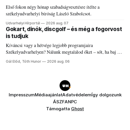
Első fokon négy hónap szabadságvesztésre ítélte a
székelyudvarhelyi bíróság László Szabolcsot.
Udvarhelyi Hírportál
2026 aug. 07
Gokart, dinók, discgolf – és még a fogorvost
is tudjuk
Kíváncsi vagy a hétvége legjobb programjaira
Székelyudvarhelyen? Nálunk megtalálod őket – sőt, ha baj van
a fogaddal, a fogorvosi ügyeletet is!
Gál Előd, Tóth Hunor
2026 aug. 06
Impresszum
Médiaajánlat
Adatvédelem
Így dolgozunk
ÁSZF
ANPC
Támogatta
Ghost