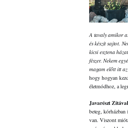
A tavaly amikor as
és készít sajtot. 
kicsi esztena háza
fészer. Nekem egy
magam előtt itt a
hogy hogyan kezd
életmódhoz, a legn
Javarészt Zitával
beteg, kórházban i
van. Viszont miót