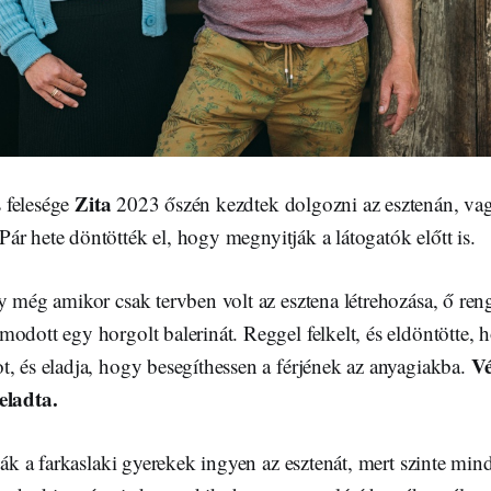
Zita
s felesége
2023 őszén kezdtek dolgozni az esztenán, va
 Pár hete döntötték el, hogy megnyitják a látogatók előtt is.
y még amikor csak tervben volt az esztena létrehozása, ő reng
odott egy horgolt balerinát. Reggel felkelt, és eldöntötte,
Vé
, és eladja, hogy besegíthessen a férjének az anyagiakba.
 eladta.
tják a farkaslaki gyerekek ingyen az esztenát, mert szinte m