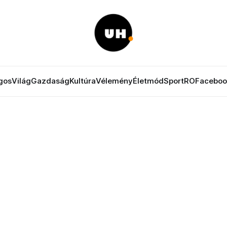
gos
Világ
Gazdaság
Kultúra
Vélemény
Életmód
Sport
RO
Faceboo