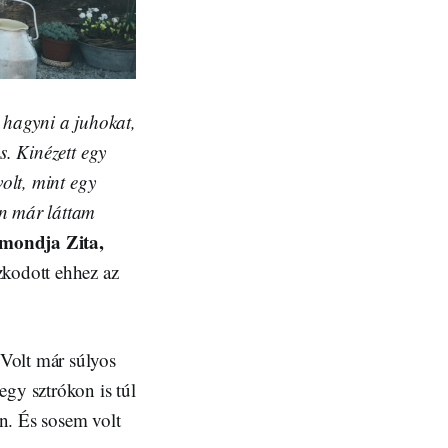
a hagyni a juhokat,
s. Kinézett egy
volt, mint egy
én már láttam
mondja Zita,
kodott ehhez az
Volt már súlyos
egy sztrókon is túl
n. És sosem volt