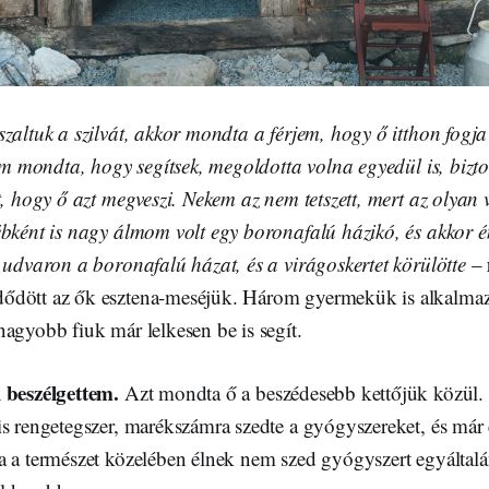
zaltuk a szilvát, akkor mondta a férjem, hogy ő itthon fogj
Nem mondta, hogy segítsek, megoldotta volna egyedül is, bizto
t, hogy ő azt megveszi. Nekem az nem tetszett, mert az olyan 
ébként is nagy álmom volt egy boronafalú házikó, és akkor 
z udvaron a boronafalú házat, és a virágoskertet körülötte
–
ődött az ők esztena-meséjük. Három gyermekük is alkalmaz
agyobb fiuk már lelkesen be is segít.
 beszélgettem.
Azt mondta ő a beszédesebb kettőjük közül. 
s rengetegszer, marékszámra szedte a gyógyszereket, és már 
a a természet közelében élnek nem szed gyógyszert egyáltalá