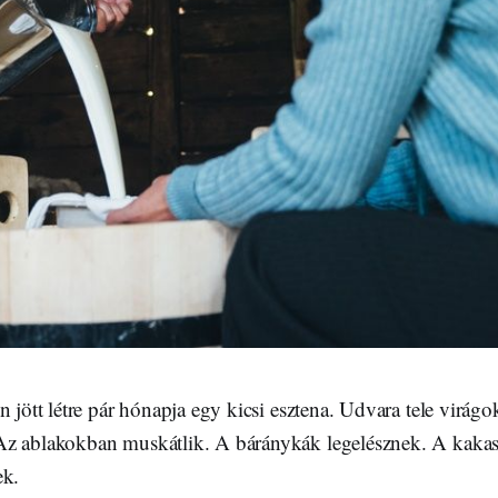
n jött létre pár hónapja egy kicsi esztena. Udvara tele virágo
Az ablakokban muskátlik. A báránykák legelésznek. A kaka
ek.