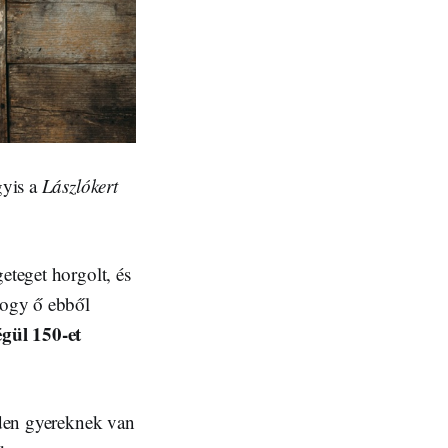
gyis a
Lászlókert
eteget horgolt, és
 hogy ő ebből
gül 150-et
inden gyereknek van