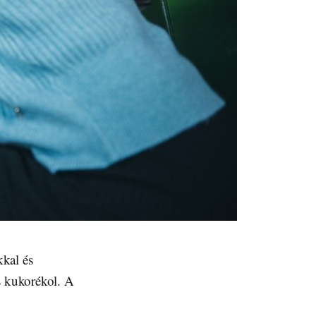
kkal és
s kukorékol. A