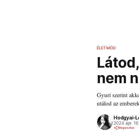
ÉLETMÓD
Látod
nem n
Gyuri szerint akko
utálod az emberek
Hodgyai-L
2024 ápr. 16
Megosztás