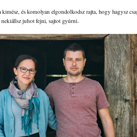
a kimész, és komolyan elgondolkodsz rajta, hogy hagysz csa
nekiállsz juhot fejni, sajtot gyúrni.