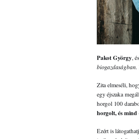
Pakot György
, é
biogazdaságban
.
Zita elmeséli, hog
egy éjszaka megálm
horgol 100 darabot
horgolt, és mind
Ezért is látogatha