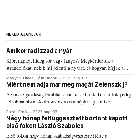
NEKED AJÁNLJUK
Amikor rád izzad a nyár
Klór, naptej, hideg sör vagy lángos? Megkérdeztük a
strandolókat, nekik mi jelenti a nyarat, és hogyan bírják a
kánikulát.
Magyari Tímea, Tóth Hunor
2026 aug. 07
Miért nem adja már meg magát Zelenszkij?
Az orosz gazdaság lerobbanóban, a raktárak, finomítók pedig
felrobbanóban. Akárcsak az ukrán népharag, amikor
elégedetlen vezetőivel.
Buzás Ernő
2026 aug. 07
Négy hónap felfüggesztett börtönt kapott
első fokon László Szabolcs
Első fokon négy hónap szabadságvesztésre ítélte a