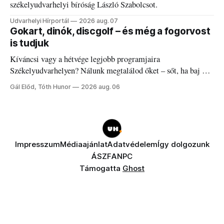
székelyudvarhelyi bíróság László Szabolcsot.
Udvarhelyi Hírportál
2026 aug. 07
Gokart, dinók, discgolf – és még a fogorvost
is tudjuk
Kíváncsi vagy a hétvége legjobb programjaira
Székelyudvarhelyen? Nálunk megtalálod őket – sőt, ha baj van
a fogaddal, a fogorvosi ügyeletet is!
Gál Előd, Tóth Hunor
2026 aug. 06
Impresszum
Médiaajánlat
Adatvédelem
Így dolgozunk
ÁSZF
ANPC
Támogatta
Ghost