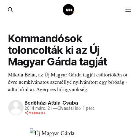
Kommandósok
toloncolták ki az Új
Magyar Gárda tagját
Mikola Bélát, az Új Magyar Gárda tagját csütörtökön öt
évre nemkívánatos személlyé nyilvánított egy bíróság -
adta hírül az Agerpres hírügynökség.
Bedőházi Attila-Csaba
2014 márc. 21
—
Olvasási idő: 1 perc
Megosztás