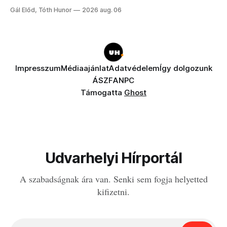
a fogaddal, a fogorvosi ügyeletet is!
Gál Előd, Tóth Hunor
2026 aug. 06
Impresszum
Médiaajánlat
Adatvédelem
Így dolgozunk
ÁSZF
ANPC
Támogatta
Ghost
Udvarhelyi Hírportál
A szabadságnak ára van. Senki sem fogja helyetted
kifizetni.