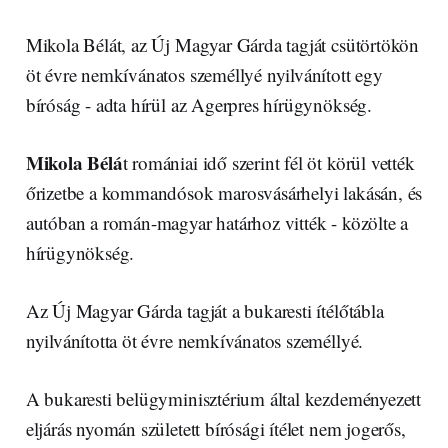
Mikola Bélát, az Új Magyar Gárda tagját csütörtökön
öt évre nemkívánatos személlyé nyilvánított egy
bíróság - adta hírül az Agerpres hírügynökség.
Mikola Bélá
t romániai idő szerint fél öt körül vették
őrizetbe a kommandósok marosvásárhelyi lakásán, és
autóban a román-magyar határhoz vitték - közölte a
hírügynökség.
Az Új Magyar Gárda tagját a bukaresti ítélőtábla
nyilvánította öt évre nemkívánatos személlyé.
A bukaresti belügyminisztérium által kezdeményezett
eljárás nyomán született bírósági ítélet nem jogerős,