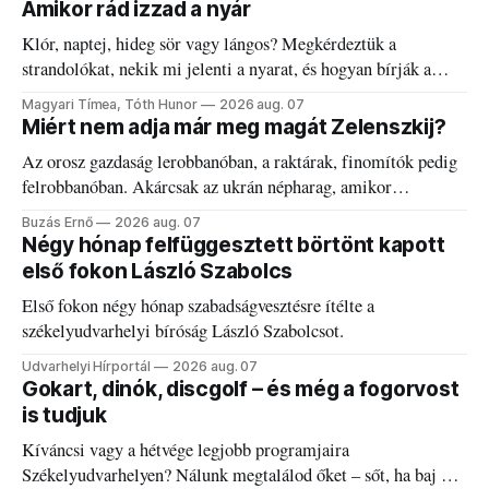
Amikor rád izzad a nyár
Klór, naptej, hideg sör vagy lángos? Megkérdeztük a
strandolókat, nekik mi jelenti a nyarat, és hogyan bírják a
kánikulát.
Magyari Tímea, Tóth Hunor
2026 aug. 07
Miért nem adja már meg magát Zelenszkij?
Az orosz gazdaság lerobbanóban, a raktárak, finomítók pedig
felrobbanóban. Akárcsak az ukrán népharag, amikor
elégedetlen vezetőivel.
Buzás Ernő
2026 aug. 07
Négy hónap felfüggesztett börtönt kapott
első fokon László Szabolcs
Első fokon négy hónap szabadságvesztésre ítélte a
székelyudvarhelyi bíróság László Szabolcsot.
Udvarhelyi Hírportál
2026 aug. 07
Gokart, dinók, discgolf – és még a fogorvost
is tudjuk
Kíváncsi vagy a hétvége legjobb programjaira
Székelyudvarhelyen? Nálunk megtalálod őket – sőt, ha baj van