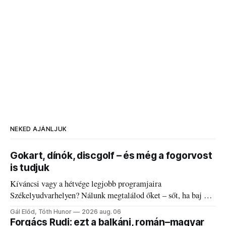
NEKED AJÁNLJUK
Gokart, dínók, discgolf – és még a fogorvost
is tudjuk
Kíváncsi vagy a hétvége legjobb programjaira
Székelyudvarhelyen? Nálunk megtalálod őket – sőt, ha baj van
a fogaddal, a fogorvosi ügyeletet is!
Gál Előd, Tóth Hunor
2026 aug. 06
Forgács Rudi: ezt a balkáni, román–magyar