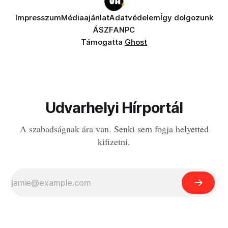
Impresszum
Médiaajánlat
Adatvédelem
Így dolgozunk
ÁSZF
ANPC
Támogatta
Ghost
Udvarhelyi Hírportál
A szabadságnak ára van. Senki sem fogja helyetted
kifizetni.