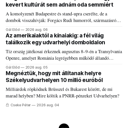
kevert kultúrát sem adnám oda semmiért
A komolyzenét Budapestre és stand-upra cserélte, de a
dombok visszahívják: Forgács Rudi humorról, származásról
és határokról.
Gál Előd
2026 aug. 06
Az amerikaiaktól a kínaiakig: a fél világ
találkozik egy udvarhelyi domboldalon
Tíz ország játékosai érkeznek augusztus 8–9-én a Transylvania
Openre, amelyet Románia legrégebben működő állandó
discgolfpályáján rendeznek meg.
Gál Előd
2026 aug. 05
Megnéztük, hogy mit állítanak helyre
Székelyudvarhelyen 10 millió euróból
Milliárdok röpködnek Brüsszel és Bukarest között, de mi
marad helyben? Mire költik a PNRR-pénzeket Udvarhelyen?
Cseke Péter
2026 aug. 04