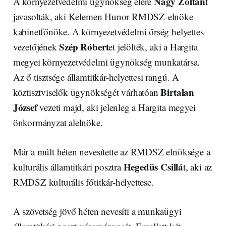
Nagy Zoltán
A környezetvédelmi ügynökség élére
t
javasolták, aki Kelemen Hunor RMDSZ-elnöke
kabinetfőnöke. A környezetvédelmi őrség helyettes
Szép Róbert
vezetőjének
et jelölték, aki a Hargita
megyei környezetvédelmi ügynökség munkatársa.
Az ő tisztsége államtitkár-helyettesi rangú. A
Birtalan
köztisztviselők ügynökségét várhatóan
József
vezeti majd, aki jelenleg a Hargita megyei
önkormányzat alelnöke.
Már a múlt héten nevesítette az RMDSZ elnöksége a
Hegedüs Csillá
kulturális államtitkári posztra
t, aki az
RMDSZ kulturális főtitkár-helyettese.
A szövetség jövő héten nevesíti a munkaügyi