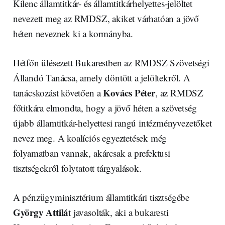
Kilenc államtitkár- és államtitkárhelyettes-jelöltet
nevezett meg az RMDSZ, akiket várhatóan a jövő
héten neveznek ki a kormányba.
Hétfőn ülésezett Bukarestben az RMDSZ Szövetségi
Állandó Tanácsa, amely döntött a jelöltekről. A
Kovács Péter
tanácskozást követően a
, az RMDSZ
főtitkára elmondta, hogy a jövő héten a szövetség
újabb államtitkár-helyettesi rangú intézményvezetőket
nevez meg. A koalíciós egyeztetések még
folyamatban vannak, akárcsak a prefektusi
tisztségekről folytatott tárgyalások.
A pénzügyminisztérium államtitkári tisztségébe
György Attilá
t javasolták, aki a bukaresti