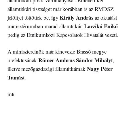
államtitkári poszt várományosát. Emellett két
államtitkári tisztséget már korábban is az RMDSZ
Király András
jelöltjei töltöttek be, így
az oktatási
Laczikó Enikő
minisztériumban marad államtitkár,
pedig az Etnikumközi Kapcsolatok Hivatalát vezeti.
A miniszterelnök már kinevezte Brassó megye
Römer Ambrus Sándor Mihály
prefektusának
t,
Nagy Péter
illetve mezőgazdasági államtitkárnak
Tamás
t.
mti