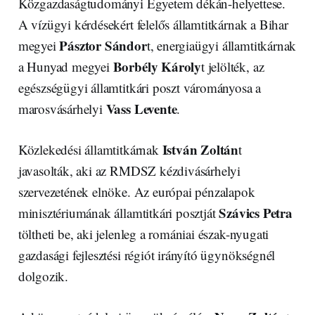
Közgazdaságtudományi Egyetem dékán-helyettese.
A vízügyi kérdésekért felelős államtitkárnak a Bihar
Pásztor Sándor
megyei
t, energiaügyi államtitkárnak
Borbély Károly
a Hunyad megyei
t jelölték, az
egészségügyi államtitkári poszt várományosa a
Vass Levente
marosvásárhelyi
.
István Zoltán
Közlekedési államtitkárnak
t
javasolták, aki az RMDSZ kézdivásárhelyi
szervezetének elnöke. Az európai pénzalapok
Szávics Petra
minisztériumának államtitkári posztját
töltheti be, aki jelenleg a romániai észak-nyugati
gazdasági fejlesztési régiót irányító ügynökségnél
dolgozik.