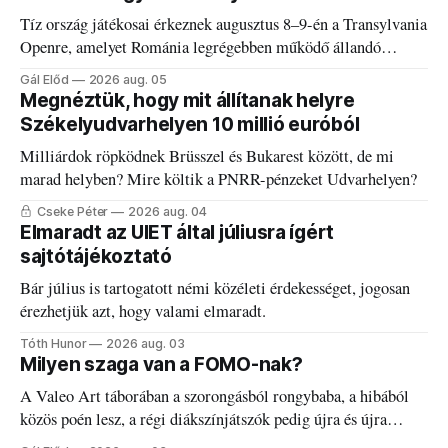
Tíz ország játékosai érkeznek augusztus 8–9-én a Transylvania
Openre, amelyet Románia legrégebben működő állandó
discgolfpályáján rendeznek meg.
Gál Előd
2026 aug. 05
Megnéztük, hogy mit állítanak helyre
Székelyudvarhelyen 10 millió euróból
Milliárdok röpködnek Brüsszel és Bukarest között, de mi
marad helyben? Mire költik a PNRR-pénzeket Udvarhelyen?
Cseke Péter
2026 aug. 04
Elmaradt az UIET által júliusra ígért
sajtótájékoztató
Bár július is tartogatott némi közéleti érdekességet, jogosan
érezhetjük azt, hogy valami elmaradt.
Tóth Hunor
2026 aug. 03
Milyen szaga van a FOMO-nak?
A Valeo Art táborában a szorongásból rongybaba, a hibából
közös poén lesz, a régi diákszínjátszók pedig újra és újra
visszatalálnak egymáshoz.