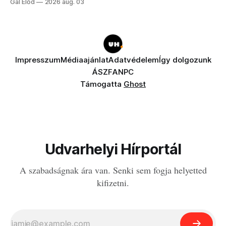
Gál Előd
2026 aug. 03
Impresszum
Médiaajánlat
Adatvédelem
Így dolgozunk
ÁSZF
ANPC
Támogatta
Ghost
Udvarhelyi Hírportál
A szabadságnak ára van. Senki sem fogja helyetted
kifizetni.