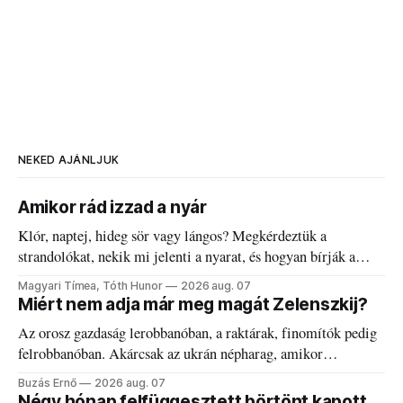
NEKED AJÁNLJUK
Amikor rád izzad a nyár
Klór, naptej, hideg sör vagy lángos? Megkérdeztük a
strandolókat, nekik mi jelenti a nyarat, és hogyan bírják a
kánikulát.
Magyari Tímea, Tóth Hunor
2026 aug. 07
Miért nem adja már meg magát Zelenszkij?
Az orosz gazdaság lerobbanóban, a raktárak, finomítók pedig
felrobbanóban. Akárcsak az ukrán népharag, amikor
elégedetlen vezetőivel.
Buzás Ernő
2026 aug. 07
Négy hónap felfüggesztett börtönt kapott