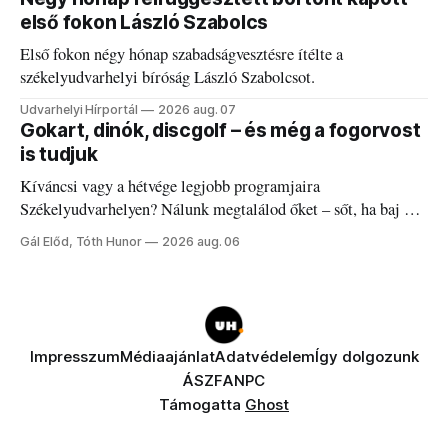
első fokon László Szabolcs
Első fokon négy hónap szabadságvesztésre ítélte a
székelyudvarhelyi bíróság László Szabolcsot.
Udvarhelyi Hírportál
2026 aug. 07
Gokart, dinók, discgolf – és még a fogorvost
is tudjuk
Kíváncsi vagy a hétvége legjobb programjaira
Székelyudvarhelyen? Nálunk megtalálod őket – sőt, ha baj van
a fogaddal, a fogorvosi ügyeletet is!
Gál Előd, Tóth Hunor
2026 aug. 06
Impresszum
Médiaajánlat
Adatvédelem
Így dolgozunk
ÁSZF
ANPC
Támogatta
Ghost