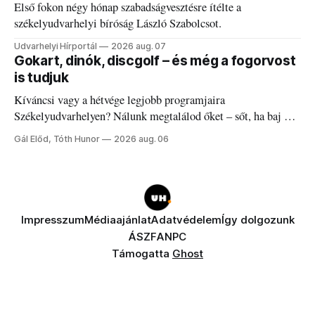
Első fokon négy hónap szabadságvesztésre ítélte a
székelyudvarhelyi bíróság László Szabolcsot.
Udvarhelyi Hírportál
2026 aug. 07
Gokart, dinók, discgolf – és még a fogorvost
is tudjuk
Kíváncsi vagy a hétvége legjobb programjaira
Székelyudvarhelyen? Nálunk megtalálod őket – sőt, ha baj van
a fogaddal, a fogorvosi ügyeletet is!
Gál Előd, Tóth Hunor
2026 aug. 06
Impresszum
Médiaajánlat
Adatvédelem
Így dolgozunk
ÁSZF
ANPC
Támogatta
Ghost