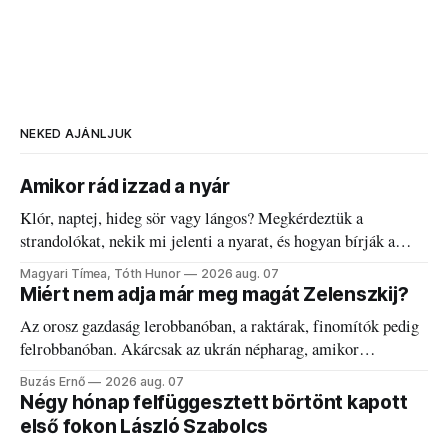
NEKED AJÁNLJUK
Amikor rád izzad a nyár
Klór, naptej, hideg sör vagy lángos? Megkérdeztük a
strandolókat, nekik mi jelenti a nyarat, és hogyan bírják a
kánikulát.
Magyari Tímea, Tóth Hunor
2026 aug. 07
Miért nem adja már meg magát Zelenszkij?
Az orosz gazdaság lerobbanóban, a raktárak, finomítók pedig
felrobbanóban. Akárcsak az ukrán népharag, amikor
elégedetlen vezetőivel.
Buzás Ernő
2026 aug. 07
Négy hónap felfüggesztett börtönt kapott
első fokon László Szabolcs