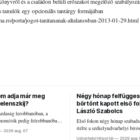
önyvről és a családon belüli erőszakot megelőző szabályozá
s tanulók egy opcionális tantárgy formájában
nna.ro/porta/jogot-tanitananak-altalanosban-2013-01-29.html
em adja már meg
Négy hónap felfügges
elenszkij?
börtönt kapott első f
László Szabolcs
azdaság lerobbanóban, a
inomítók pedig felrobbanóban.
Első fokon négy hónap szabads
z ukrán népharag, amikor
ítélte a székelyudvarhelyi bíró
2026 aug. 07
 vezetőivel.
Szabolcsot.
Udvarhelyi Hírportál
2026 aug.