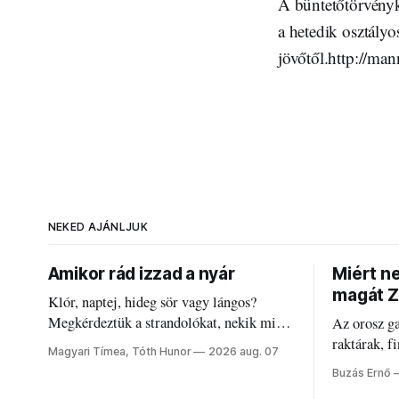
A büntetőtörvényk
a hetedik osztályo
jövőtől.http://ma
NEKED AJÁNLJUK
Amikor rád izzad a nyár
Miért n
magát Z
Klór, naptej, hideg sör vagy lángos?
Megkérdeztük a strandolókat, nekik mi
Az orosz g
jelenti a nyarat, és hogyan bírják a
raktárak, f
Magyari Tímea, Tóth Hunor
2026 aug. 07
kánikulát.
Akárcsak a
Buzás Ernő
elégedetlen