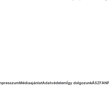
mpresszum
Médiaajánlat
Adatvédelem
Így dolgozunk
ÁSZF
AN