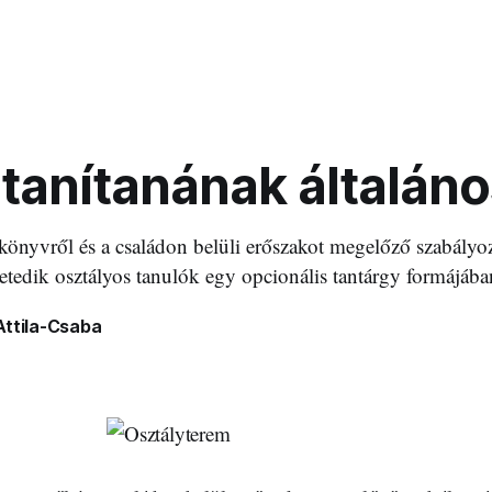
 tanítanának általán
önyvről és a családon belüli erőszakot megelőző szabályo
etedik osztályos tanulók egy opcionális tantárgy formájába
Attila-Csaba