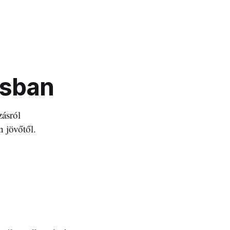
osban
zásról
n jövőtől.