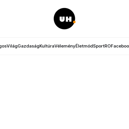
gos
Világ
Gazdaság
Kultúra
Vélemény
Életmód
Sport
RO
Faceboo