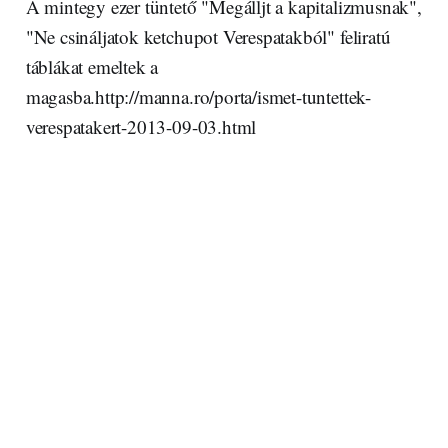
A mintegy ezer tüntető "Megálljt a kapitalizmusnak",
"Ne csináljatok ketchupot Verespatakból" feliratú
táblákat emeltek a
magasba.http://manna.ro/porta/ismet-tuntettek-
verespatakert-2013-09-03.html