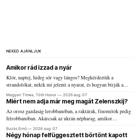
NEKED AJÁNLJUK
Amikor rád izzad a nyár
Klór, naptej, hideg sör vagy lángos? Megkérdeztük a
strandolókat, nekik mi jelenti a nyarat, és hogyan bírják a
kánikulát.
Magyari Tímea, Tóth Hunor
2026 aug. 07
Miért nem adja már meg magát Zelenszkij?
Az orosz gazdaság lerobbanóban, a raktárak, finomítók pedig
felrobbanóban. Akárcsak az ukrán népharag, amikor
elégedetlen vezetőivel.
Buzás Ernő
2026 aug. 07
Négy hónap felfüggesztett börtönt kapott