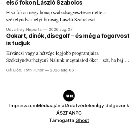
első fokon László Szabolcs
Első fokon négy hónap szabadságvesztésre ítélte a
székelyudvarhelyi bíróság László Szabolcsot.
Udvarhelyi Hírportál
2026 aug. 07
Gokart, dinók, discgolf – és még a fogorvost
is tudjuk
Kíváncsi vagy a hétvége legjobb programjaira
Székelyudvarhelyen? Nálunk megtalálod őket – sőt, ha baj van
a fogaddal, a fogorvosi ügyeletet is!
Gál Előd, Tóth Hunor
2026 aug. 06
Impresszum
Médiaajánlat
Adatvédelem
Így dolgozunk
ÁSZF
ANPC
Támogatta
Ghost