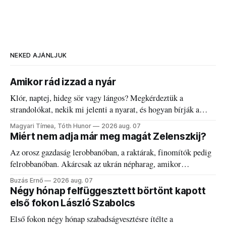
NEKED AJÁNLJUK
Amikor rád izzad a nyár
Klór, naptej, hideg sör vagy lángos? Megkérdeztük a
strandolókat, nekik mi jelenti a nyarat, és hogyan bírják a
kánikulát.
Magyari Tímea, Tóth Hunor
2026 aug. 07
Miért nem adja már meg magát Zelenszkij?
Az orosz gazdaság lerobbanóban, a raktárak, finomítók pedig
felrobbanóban. Akárcsak az ukrán népharag, amikor
elégedetlen vezetőivel.
Buzás Ernő
2026 aug. 07
Négy hónap felfüggesztett börtönt kapott
első fokon László Szabolcs
Első fokon négy hónap szabadságvesztésre ítélte a