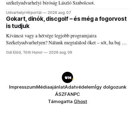
székelyudvarhelyi bíróság László Szabolcsot.
Udvarhelyi Hírportál
2026 aug. 07
Gokart, dinók, discgolf – és még a fogorvost
is tudjuk
Kíváncsi vagy a hétvége legjobb programjaira
Székelyudvarhelyen? Nálunk megtalálod őket – sőt, ha baj van
a fogaddal, a fogorvosi ügyeletet is!
Gál Előd, Tóth Hunor
2026 aug. 06
Impresszum
Médiaajánlat
Adatvédelem
Így dolgozunk
ÁSZF
ANPC
Támogatta
Ghost