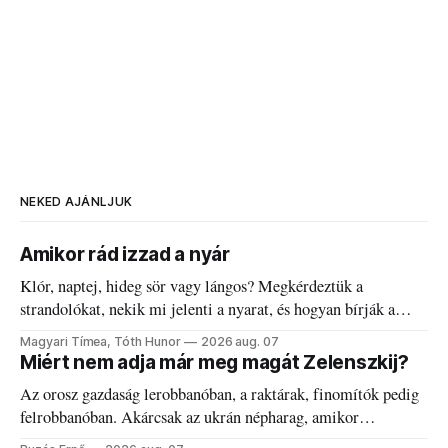
NEKED AJÁNLJUK
Amikor rád izzad a nyár
Klór, naptej, hideg sör vagy lángos? Megkérdeztük a
strandolókat, nekik mi jelenti a nyarat, és hogyan bírják a
kánikulát.
Magyari Tímea, Tóth Hunor
2026 aug. 07
Miért nem adja már meg magát Zelenszkij?
Az orosz gazdaság lerobbanóban, a raktárak, finomítók pedig
felrobbanóban. Akárcsak az ukrán népharag, amikor
elégedetlen vezetőivel.