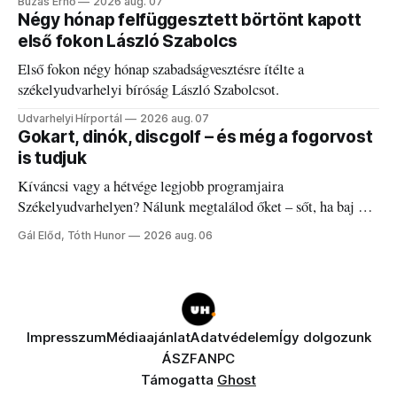
Buzás Ernő
2026 aug. 07
Négy hónap felfüggesztett börtönt kapott
első fokon László Szabolcs
Első fokon négy hónap szabadságvesztésre ítélte a
székelyudvarhelyi bíróság László Szabolcsot.
Udvarhelyi Hírportál
2026 aug. 07
Gokart, dinók, discgolf – és még a fogorvost
is tudjuk
Kíváncsi vagy a hétvége legjobb programjaira
Székelyudvarhelyen? Nálunk megtalálod őket – sőt, ha baj van
a fogaddal, a fogorvosi ügyeletet is!
Gál Előd, Tóth Hunor
2026 aug. 06
Impresszum
Médiaajánlat
Adatvédelem
Így dolgozunk
ÁSZF
ANPC
Támogatta
Ghost