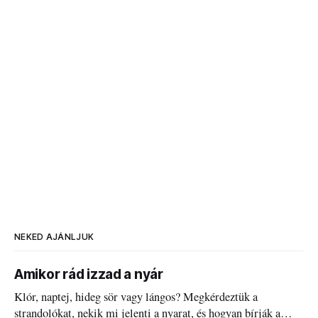
NEKED AJÁNLJUK
Amikor rád izzad a nyár
Klór, naptej, hideg sör vagy lángos? Megkérdeztük a
strandolókat, nekik mi jelenti a nyarat, és hogyan bírják a