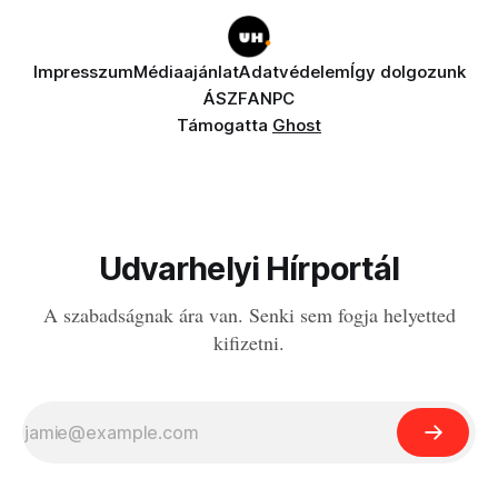
Impresszum
Médiaajánlat
Adatvédelem
Így dolgozunk
ÁSZF
ANPC
Támogatta
Ghost
Udvarhelyi Hírportál
A szabadságnak ára van. Senki sem fogja helyetted
kifizetni.