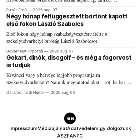
elégedetlen vezetőivel.
Buzás Ernő
2026 aug. 07
Négy hónap felfüggesztett börtönt kapott
első fokon László Szabolcs
Első fokon négy hónap szabadságvesztésre ítélte a
székelyudvarhelyi bíróság László Szabolcsot.
Udvarhelyi Hírportál
2026 aug. 07
Gokart, dinók, discgolf – és még a fogorvost
is tudjuk
Kíváncsi vagy a hétvége legjobb programjaira
Székelyudvarhelyen? Nálunk megtalálod őket – sőt, ha baj van
a fogaddal, a fogorvosi ügyeletet is!
Gál Előd, Tóth Hunor
2026 aug. 06
Impresszum
Médiaajánlat
Adatvédelem
Így dolgozunk
ÁSZF
ANPC