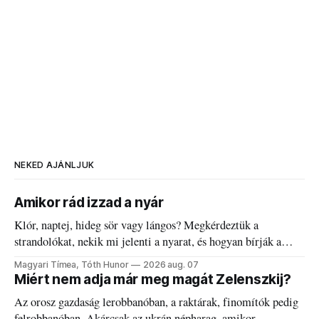
NEKED AJÁNLJUK
Amikor rád izzad a nyár
Klór, naptej, hideg sör vagy lángos? Megkérdeztük a
strandolókat, nekik mi jelenti a nyarat, és hogyan bírják a
kánikulát.
Magyari Tímea, Tóth Hunor
2026 aug. 07
Miért nem adja már meg magát Zelenszkij?
Az orosz gazdaság lerobbanóban, a raktárak, finomítók pedig
felrobbanóban. Akárcsak az ukrán népharag, amikor