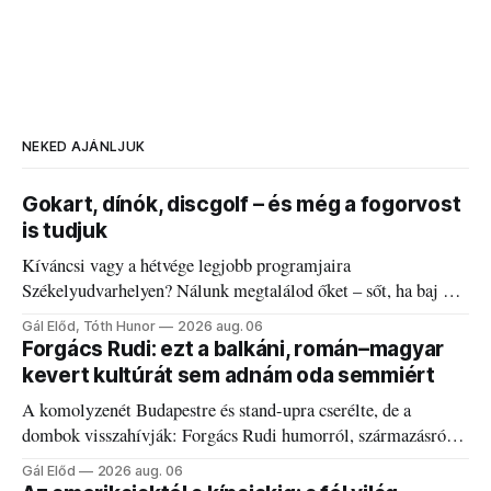
NEKED AJÁNLJUK
Gokart, dínók, discgolf – és még a fogorvost
is tudjuk
Kíváncsi vagy a hétvége legjobb programjaira
Székelyudvarhelyen? Nálunk megtalálod őket – sőt, ha baj van
a fogaddal, a fogorvosi ügyeletet is!
Gál Előd, Tóth Hunor
2026 aug. 06
Forgács Rudi: ezt a balkáni, román–magyar
kevert kultúrát sem adnám oda semmiért
A komolyzenét Budapestre és stand-upra cserélte, de a
dombok visszahívják: Forgács Rudi humorról, származásról
és határokról.
Gál Előd
2026 aug. 06