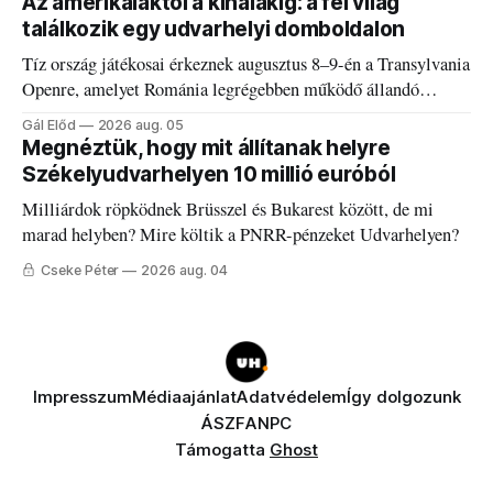
Az amerikaiaktól a kínaiakig: a fél világ
találkozik egy udvarhelyi domboldalon
Tíz ország játékosai érkeznek augusztus 8–9-én a Transylvania
Openre, amelyet Románia legrégebben működő állandó
discgolfpályáján rendeznek meg.
Gál Előd
2026 aug. 05
Megnéztük, hogy mit állítanak helyre
Székelyudvarhelyen 10 millió euróból
Milliárdok röpködnek Brüsszel és Bukarest között, de mi
marad helyben? Mire költik a PNRR-pénzeket Udvarhelyen?
Cseke Péter
2026 aug. 04
Impresszum
Médiaajánlat
Adatvédelem
Így dolgozunk
ÁSZF
ANPC
Támogatta
Ghost