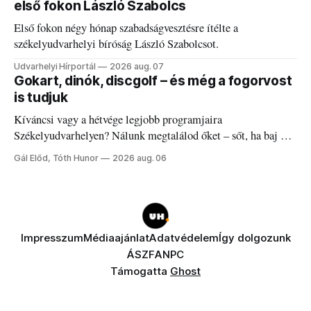
első fokon László Szabolcs
Első fokon négy hónap szabadságvesztésre ítélte a
székelyudvarhelyi bíróság László Szabolcsot.
Udvarhelyi Hírportál
2026 aug. 07
Gokart, dinók, discgolf – és még a fogorvost
is tudjuk
Kíváncsi vagy a hétvége legjobb programjaira
Székelyudvarhelyen? Nálunk megtalálod őket – sőt, ha baj van
a fogaddal, a fogorvosi ügyeletet is!
Gál Előd, Tóth Hunor
2026 aug. 06
Impresszum
Médiaajánlat
Adatvédelem
Így dolgozunk
ÁSZF
ANPC
Támogatta
Ghost