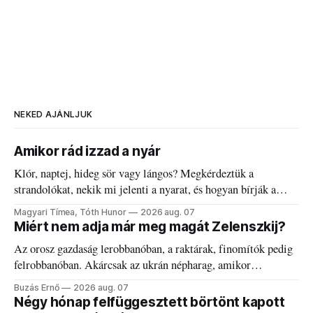
NEKED AJÁNLJUK
Amikor rád izzad a nyár
Klór, naptej, hideg sör vagy lángos? Megkérdeztük a
strandolókat, nekik mi jelenti a nyarat, és hogyan bírják a
kánikulát.
Magyari Tímea, Tóth Hunor
2026 aug. 07
Miért nem adja már meg magát Zelenszkij?
Az orosz gazdaság lerobbanóban, a raktárak, finomítók pedig
felrobbanóban. Akárcsak az ukrán népharag, amikor
elégedetlen vezetőivel.
Buzás Ernő
2026 aug. 07
Négy hónap felfüggesztett börtönt kapott