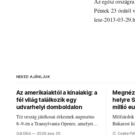
Az egész országra 
Péntek 23 órától 
lesz-2013-03-29.
NEKED AJÁNLJUK
Az amerikaiaktól a kínaiakig: a
Megnézt
fél világ találkozik egy
helyre 
udvarhelyi domboldalon
millió e
Tíz ország játékosai érkeznek augusztus
Milliárdok
8–9-én a Transylvania Openre, amelyet
Bukarest k
Románia legrégebben működő állandó
Mire költi
Gál Előd
2026 aug. 05
Cseke Pé