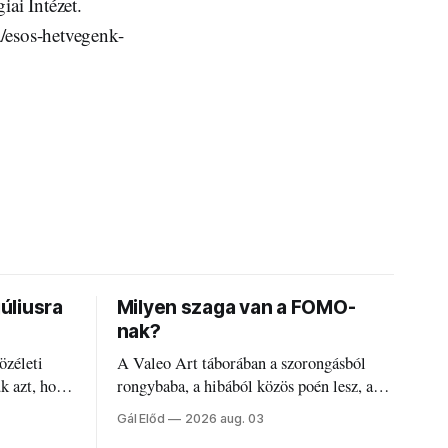
iai Intézet.
a/esos-hetvegenk-
júliusra
Milyen szaga van a FOMO-
nak?
özéleti
A Valeo Art táborában a szorongásból
ük azt, hogy
rongybaba, a hibából közös poén lesz, a
régi diákszínjátszók pedig újra és újra
Gál Előd
2026 aug. 03
visszatalálnak egymáshoz.