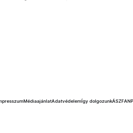
en?
mpresszum
Médiaajánlat
Adatvédelem
Így dolgozunk
ÁSZF
AN