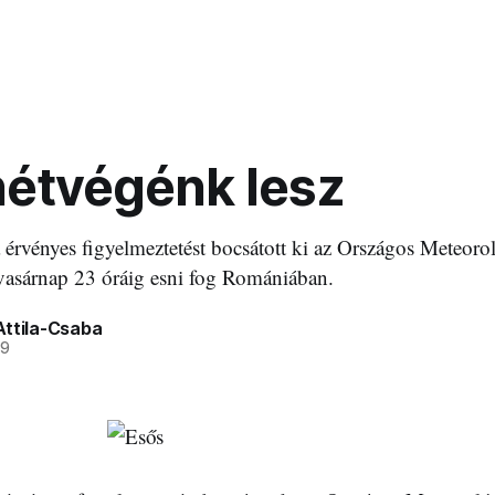
hétvégénk lesz
 érvényes figyelmeztetést bocsátott ki az Országos Meteorol
vasárnap 23 óráig esni fog Romániában.
Attila-Csaba
29