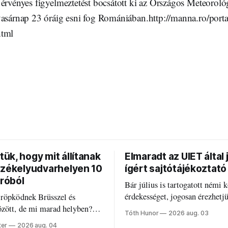
érvényes figyelmeztetést bocsátott ki az Országos Meteorológ
vasárnap 23 óráig esni fog Romániában.http://manna.ro/port
html
ük, hogy mit állítanak
Elmaradt az UIET által 
Székelyudvarhelyen 10
ígért sajtótájékoztató
uróból
Bár július is tartogatott némi k
érdekességet, jogosan érezhetj
 röpködnek Brüsszel és
valami elmaradt.
özött, de mi marad helyben?
Tóth Hunor
2026 aug. 03
k a PNRR-pénzeket
ter
2026 aug. 04