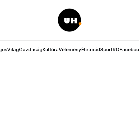
gos
Világ
Gazdaság
Kultúra
Vélemény
Életmód
Sport
RO
Faceboo