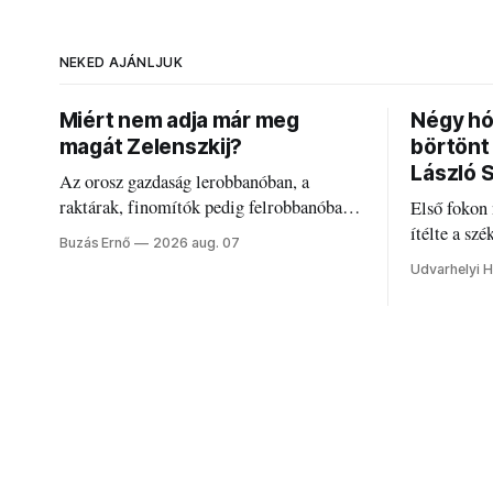
NEKED AJÁNLJUK
Miért nem adja már meg
Négy hó
magát Zelenszkij?
börtönt
László 
Az orosz gazdaság lerobbanóban, a
raktárak, finomítók pedig felrobbanóban.
Első fokon
Akárcsak az ukrán népharag, amikor
ítélte a sz
Buzás Ernő
2026 aug. 07
elégedetlen vezetőivel.
Szabolcsot.
Udvarhelyi H