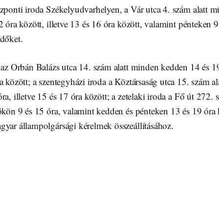
zponti iroda Székelyudvarhelyen, a Vár utca 4. szám alatt m
2 óra között, illetve 13 és 16 óra között, valamint pénteken 9
ődőket.
 az Orbán Balázs utca 14. szám alatt minden kedden 14 és 19 
a között; a szentegyházi iroda a Köztársaság utca 15. szám a
a, illetve 15 és 17 óra között; a zetelaki iroda a Fő út 272. 
ökön 9 és 15 óra, valamint kedden és pénteken 13 és 19 óra k
gyar állampolgársági kérelmek összeállításához.