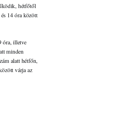
űködik, hétfőtől
 és 14 óra között
óra, illetve
latt minden
szám alatt hétfőn,
özött várja az