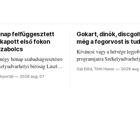
nap felfüggesztett
Gokart, dinók, discgolf
 kapott első fokon
még a fogorvost is tu
Szabolcs
Kíváncsi vagy a hétvége legjo
programjaira Székelyudvarhel
 négy hónap szabadságvesztésre
Nálunk megtalálod őket – sőt, 
ékelyudvarhelyi bíróság László
Gál Előd, Tóth Hunor
2026 aug.
fogaddal, a fogorvosi ügyeletet 
írportál
2026 aug. 07