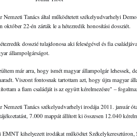
 Nemzeti Tanács által működtetett székelyudvarhelyi Demo
október 22-én zárták le a hétezredik honosítási dossziét.
hétezredik dosszié tulajdonosa aki feleségével és fia családjáv
yar állampolgárságot.
zültem már arra, hogy ismét magyar állampolgár lehessek, d
maradt. Viszont fontosnak tartottam azt, hogy újra magyar á
ítottam a fiam családját is az együtt kérelmezésre" – fogalma
 Nemzeti Tanács székelyudvarhelyi irodája 2011. január ót
ájékoztatást, 7.000 mappát állított ki összesen 12.040 kére
i EMNT kihelyezett irodákat működtet Székelykeresztúron,