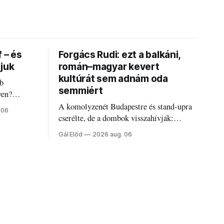
 – és
Forgács Rudi: ezt a balkáni,
djuk
román–magyar kevert
kultúrát sem adnám oda
bb
semmiért
yen?
ha baj van a
A komolyzenét Budapestre és stand-upra
 06
is!
cserélte, de a dombok visszahívják:
Forgács Rudi humorról, származásról és
Gál Előd
2026 aug. 06
határokról.