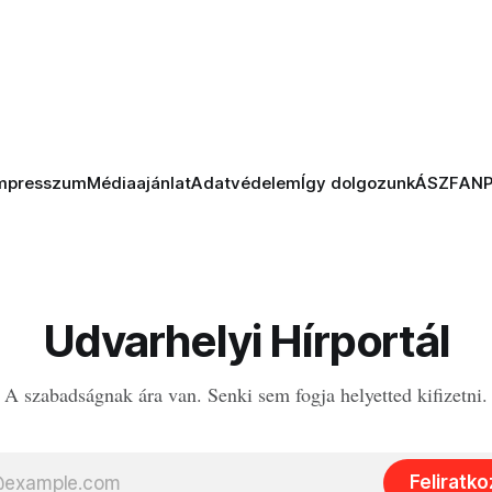
mpresszum
Médiaajánlat
Adatvédelem
Így dolgozunk
ÁSZF
AN
Udvarhelyi Hírportál
A szabadságnak ára van. Senki sem fogja helyetted kifizetni.
Feliratk