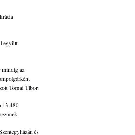
krácia
al együtt
e mindig az
llampolgárként
zott Tornai Tibor.
a 13.480
lmezőnek.
 Szentegyházán és