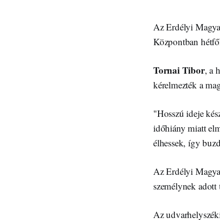
Az Erdélyi Magyar
Központban hétfőn 
Tornai Tibor
, a 
kérelmezték a mag
"Hosszú ideje kés
időhiány miatt el
élhessek, így buzd
Az Erdélyi Magyar
személynek adott t
Az udvarhelyszék