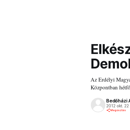
Elkész
Demok
Az Erdélyi Magya
Központban hétfőn
Bedőházi 
2012 okt. 22
Megosztás