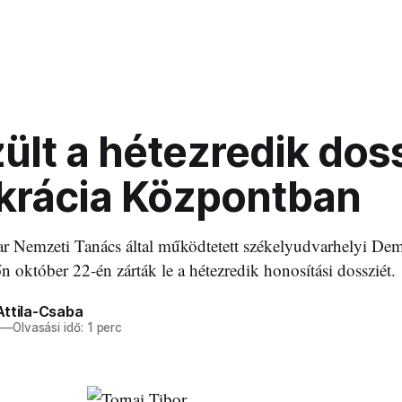
ült a hétezredik dos
rácia Központban
r Nemzeti Tanács által működtetett székelyudvarhelyi De
 október 22-én zárták le a hétezredik honosítási dossziét.
Attila-Csaba
—
Olvasási idő: 1 perc