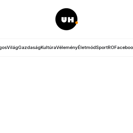
gos
Világ
Gazdaság
Kultúra
Vélemény
Életmód
Sport
RO
Faceboo