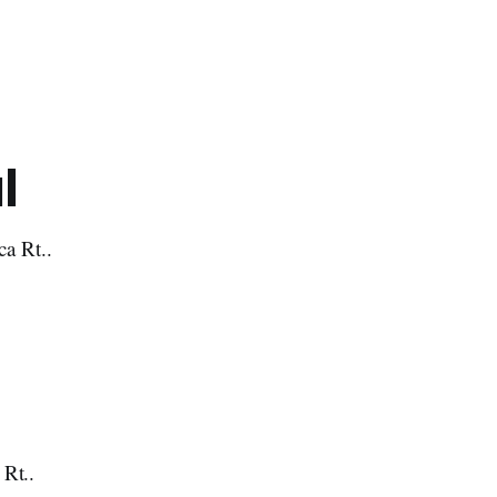
l
ca Rt..
 Rt..