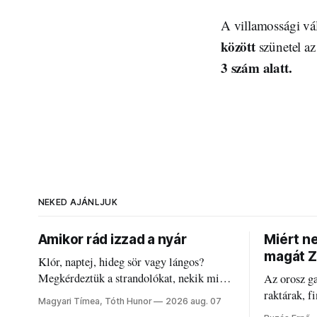
A villamossági vál
között
szünetel az
3 szám alatt.
NEKED AJÁNLJUK
Amikor rád izzad a nyár
Miért n
magát Z
Klór, naptej, hideg sör vagy lángos?
Megkérdeztük a strandolókat, nekik mi
Az orosz g
jelenti a nyarat, és hogyan bírják a
raktárak, f
Magyari Tímea, Tóth Hunor
2026 aug. 07
kánikulát.
Akárcsak a