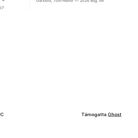
Gál Előd, Tóth Hunor
2026 aug. 06
fogaddal, a fogorvosi ügyeletet is!
 07
PC
Támogatta
Ghost