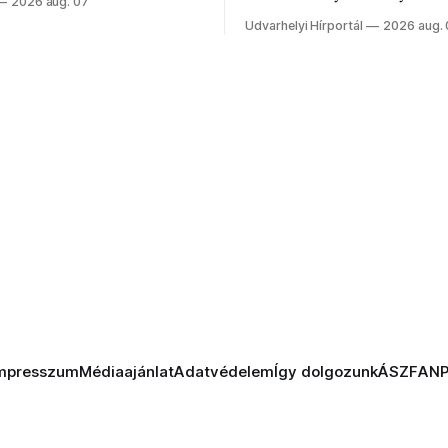
2026 aug. 07
 vezetőivel.
Szabolcsot.
Udvarhelyi Hírportál
2026 aug.
mpresszum
Médiaajánlat
Adatvédelem
Így dolgozunk
ÁSZF
AN