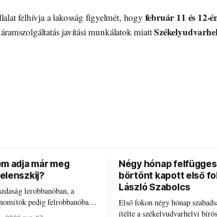
február 11 és 12-é
lalat felhívja a lakosság figyelmét, hogy
Székelyudvarhe
 áramszolgáltatás javítási munkálatok miatt
em adja már meg
Négy hónap felfügges
elenszkij?
börtönt kapott első f
László Szabolcs
azdaság lerobbanóban, a
inomítók pedig felrobbanóban.
Első fokon négy hónap szabads
z ukrán népharag, amikor
ítélte a székelyudvarhelyi bíró