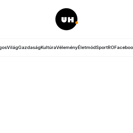
gos
Világ
Gazdaság
Kultúra
Vélemény
Életmód
Sport
RO
Faceboo