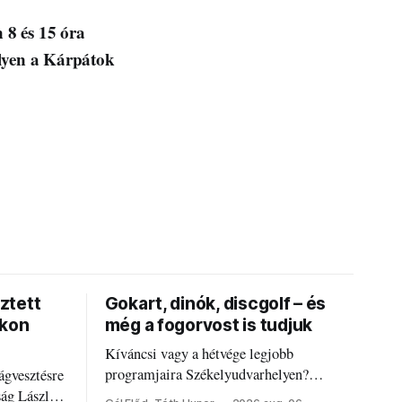
n 8 és 15 óra
lyen a Kárpátok
ztett
Gokart, dinók, discgolf – és
okon
még a fogorvost is tudjuk
Kíváncsi vagy a hétvége legjobb
programjaira Székelyudvarhelyen?
ágvesztésre
Nálunk megtalálod őket – sőt, ha baj van a
ság László