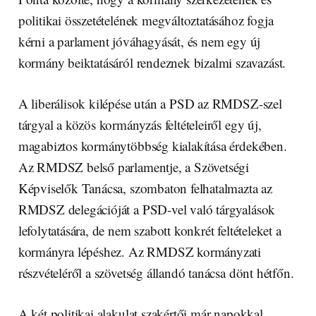
politikai összetételének megváltoztatásához fogja
kérni a parlament jóváhagyását, és nem egy új
kormány beiktatásáról rendeznek bizalmi szavazást.
A liberálisok kilépése után a PSD az RMDSZ-szel
tárgyal a közös kormányzás feltételeiről egy új,
magabiztos kormánytöbbség kialakítása érdekében.
Az RMDSZ belső parlamentje, a Szövetségi
Képviselők Tanácsa, szombaton felhatalmazta az
RMDSZ delegációját a PSD-vel való tárgyalások
lefolytatására, de nem szabott konkrét feltételeket a
kormányra lépéshez. Az RMDSZ kormányzati
részvételéről a szövetség állandó tanácsa dönt hétfőn.
A két politikai alakulat szakértői már napokkal