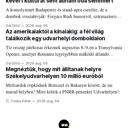
kevert kultúrát sem adnám oda semmiért
A komolyzenét Budapestre és stand-upra cserélte, de a
dombok visszahívják: Forgács Rudi humorról, származásról
és határokról.
Gál Előd
2026 aug. 06
Az amerikaiaktól a kínaiakig: a fél világ
találkozik egy udvarhelyi domboldalon
Tíz ország játékosai érkeznek augusztus 8–9-én a Transylvania
Openre, amelyet Románia legrégebben működő állandó
discgolfpályáján rendeznek meg.
Gál Előd
2026 aug. 05
Megnéztük, hogy mit állítanak helyre
Székelyudvarhelyen 10 millió euróból
Milliárdok röpködnek Brüsszel és Bukarest között, de mi
marad helyben? Mire költik a PNRR-pénzeket Udvarhelyen?
Cseke Péter
2026 aug. 04