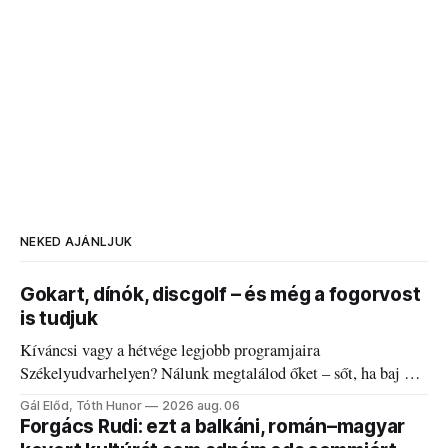
NEKED AJÁNLJUK
Gokart, dínók, discgolf – és még a fogorvost
is tudjuk
Kíváncsi vagy a hétvége legjobb programjaira
Székelyudvarhelyen? Nálunk megtalálod őket – sőt, ha baj van
a fogaddal, a fogorvosi ügyeletet is!
Gál Előd, Tóth Hunor
2026 aug. 06
Forgács Rudi: ezt a balkáni, román–magyar