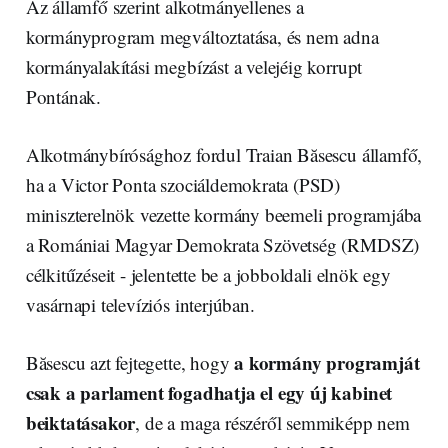
Az államfő szerint alkotmányellenes a
kormányprogram megváltoztatása, és nem adna
kormányalakítási megbízást a velejéig korrupt
Pontának.
Alkotmánybírósághoz fordul Traian Băsescu államfő,
ha a Victor Ponta szociáldemokrata (PSD)
miniszterelnök vezette kormány beemeli programjába
a Romániai Magyar Demokrata Szövetség (RMDSZ)
célkitűzéseit - jelentette be a jobboldali elnök egy
vasárnapi televíziós interjúban.
a kormány programját
Băsescu azt fejtegette, hogy
csak a parlament fogadhatja el egy új kabinet
beiktatásakor
, de a maga részéről semmiképp nem