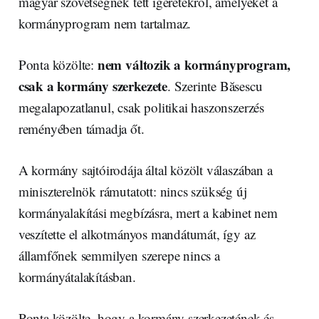
magyar szövetségnek tett ígéretekről, amelyeket a
kormányprogram nem tartalmaz.
nem változik a kormányprogram,
Ponta közölte:
csak a kormány szerkezete
. Szerinte Băsescu
megalapozatlanul, csak politikai haszonszerzés
reményében támadja őt.
A kormány sajtóirodája által közölt válaszában a
miniszterelnök rámutatott: nincs szükség új
kormányalakítási megbízásra, mert a kabinet nem
veszítette el alkotmányos mandátumát, így az
államfőnek semmilyen szerepe nincs a
kormányátalakításban.
Ponta közölte, hogy a kormány szerkezetének és