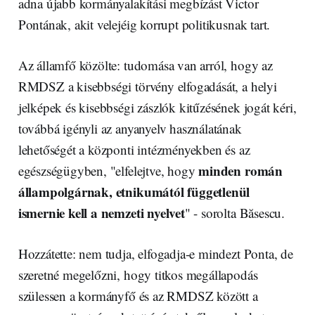
adna újabb kormányalakítási megbízást Victor
Pontának, akit velejéig korrupt politikusnak tart.
Az államfő közölte: tudomása van arról, hogy az
RMDSZ a kisebbségi törvény elfogadását, a helyi
jelképek és kisebbségi zászlók kitűzésének jogát kéri,
továbbá igényli az anyanyelv használatának
lehetőségét a központi intézményekben és az
minden román
egészségügyben, "elfelejtve, hogy
állampolgárnak, etnikumától függetlenül
ismernie kell a nemzeti nyelvet
" - sorolta Băsescu.
Hozzátette: nem tudja, elfogadja-e mindezt Ponta, de
szeretné megelőzni, hogy titkos megállapodás
szülessen a kormányfő és az RMDSZ között a