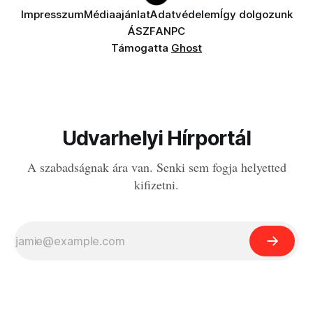
Impresszum
Médiaajánlat
Adatvédelem
Így dolgozunk
ÁSZF
ANPC
Támogatta
Ghost
Udvarhelyi Hírportál
A szabadságnak ára van. Senki sem fogja helyetted
kifizetni.