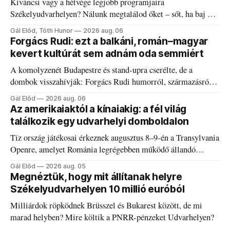
Kíváncsi vagy a hétvége legjobb programjaira
Székelyudvarhelyen? Nálunk megtalálod őket – sőt, ha baj van
a fogaddal, a fogorvosi ügyeletet is!
Gál Előd, Tóth Hunor
2026 aug. 06
Forgács Rudi: ezt a balkáni, román–magyar
kevert kultúrát sem adnám oda semmiért
A komolyzenét Budapestre és stand-upra cserélte, de a
dombok visszahívják: Forgács Rudi humorról, származásról
és határokról.
Gál Előd
2026 aug. 06
Az amerikaiaktól a kínaiakig: a fél világ
találkozik egy udvarhelyi domboldalon
Tíz ország játékosai érkeznek augusztus 8–9-én a Transylvania
Openre, amelyet Románia legrégebben működő állandó
discgolfpályáján rendeznek meg.
Gál Előd
2026 aug. 05
Megnéztük, hogy mit állítanak helyre
Székelyudvarhelyen 10 millió euróból
Milliárdok röpködnek Brüsszel és Bukarest között, de mi
marad helyben? Mire költik a PNRR-pénzeket Udvarhelyen?