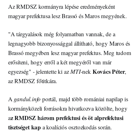
Az RMDSZ kormányra lépése eredményeként
magyar prefektusa lesz Brassó és Maros megyének.
"A tárgyalások még folyamatban vannak, de a
legnagyobb bizonyossággal állítható, hogy Maros és
Brassó megyében lesz magyar prefektus. Meg tudom
erősíteni, hogy erről a két megyéről van már
Kovács Péter
egyezség" - jelentette ki az
MTI
-nek
,
az RMDSZ főtitkára.
A
gandul.info
portál, majd több romániai napilap is
kormányközeli forrásokra hivatkozva közölte, hogy
z RMDSZ három prefektusi és öt alprefektusi
a
tisztséget kap
a koalíciós osztozkodás során.