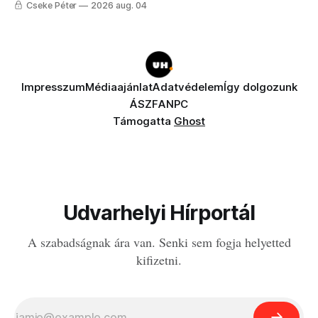
Cseke Péter
2026 aug. 04
Impresszum
Médiaajánlat
Adatvédelem
Így dolgozunk
ÁSZF
ANPC
Támogatta
Ghost
Udvarhelyi Hírportál
A szabadságnak ára van. Senki sem fogja helyetted
kifizetni.