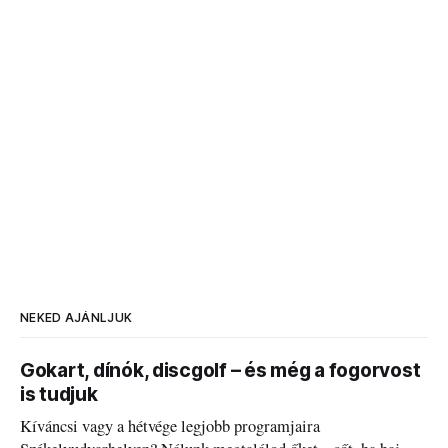
NEKED AJÁNLJUK
Gokart, dínók, discgolf – és még a fogorvost
is tudjuk
Kíváncsi vagy a hétvége legjobb programjaira