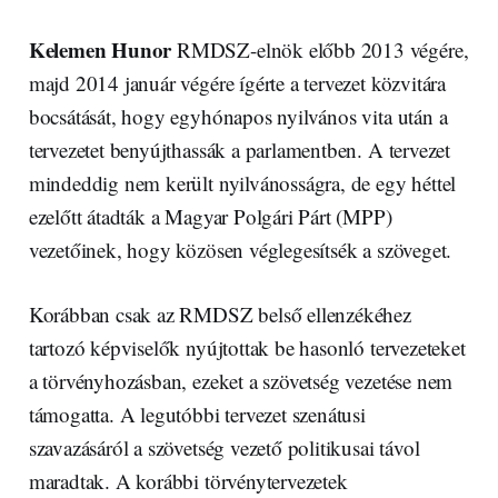
Kelemen Hunor
RMDSZ-elnök előbb 2013 végére,
majd 2014 január végére ígérte a tervezet közvitára
bocsátását, hogy egyhónapos nyilvános vita után a
tervezetet benyújthassák a parlamentben. A tervezet
mindeddig nem került nyilvánosságra, de egy héttel
ezelőtt átadták a Magyar Polgári Párt (MPP)
vezetőinek, hogy közösen véglegesítsék a szöveget.
Korábban csak az RMDSZ belső ellenzékéhez
tartozó képviselők nyújtottak be hasonló tervezeteket
a törvényhozásban, ezeket a szövetség vezetése nem
támogatta. A legutóbbi tervezet szenátusi
szavazásáról a szövetség vezető politikusai távol
maradtak. A korábbi törvénytervezetek