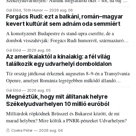
Székelyudvarhelyen? Nálunk megtalálod őket – sőt, ha baj van
a fogaddal, a fogorvosi ügyeletet is!
Gál Előd, Tóth Hunor
2026 aug. 06
Forgács Rudi: ezt a balkáni, román–magyar
kevert kultúrát sem adnám oda semmiért
A komolyzenét Budapestre és stand-upra cserélte, de a
dombok visszahívják: Forgács Rudi humorról, származásról
és határokról.
Gál Előd
2026 aug. 06
Az amerikaiaktól a kínaiakig: a fél világ
találkozik egy udvarhelyi domboldalon
Tíz ország játékosai érkeznek augusztus 8–9-én a Transylvania
Openre, amelyet Románia legrégebben működő állandó
discgolfpályáján rendeznek meg.
Gál Előd
2026 aug. 05
Megnéztük, hogy mit állítanak helyre
Székelyudvarhelyen 10 millió euróból
Milliárdok röpködnek Brüsszel és Bukarest között, de mi
marad helyben? Mire költik a PNRR-pénzeket Udvarhelyen?
Cseke Péter
2026 aug. 04