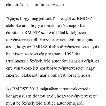
elutasítják az autonómiatervezetet.
"Ejnye, hogy megijedtünk!" - reagált az RMDSZ
alelnöke arra, hogy a román sajtó a napokban
értesült az RMDSZ szakértői által kidolgozott
törvénytervezetről. Hozzátette: nem érti, mi a gond
azzal, hogy az RMDSZ újabb törvénytervezetet nyújt
be, hiszen a szövetség programja 1993 óta
tartalmazza a Székelyföld autonómiájának a célját, és
erre vonatkozó két korábbi törvénytervezetet "nagy
sikerrel" elutasított már a bukaresti törvényhozás.
Az RMDSZ 2013 májusában tartott csíkszeredai
kongresszusán döntött arról, hogy törvénytervezetet
nyújt be Székelyföld területi autonómiájáról.