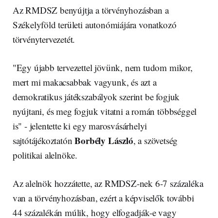
Az RMDSZ benyújtja a törvényhozásban a
Székelyföld területi autonómiájára vonatkozó
törvénytervezetét.
"Egy újabb tervezettel jövünk, nem tudom mikor,
mert mi makacsabbak vagyunk, és azt a
demokratikus játékszabályok szerint be fogjuk
nyújtani, és meg fogjuk vitatni a román többséggel
is" - jelentette ki egy marosvásárhelyi
Borbély László
sajtótájékoztatón
, a szövetség
politikai alelnöke.
Az alelnök hozzátette, az RMDSZ-nek 6-7 százaléka
van a törvényhozásban, ezért a képviselők további
44 százalékán múlik, hogy elfogadják-e vagy