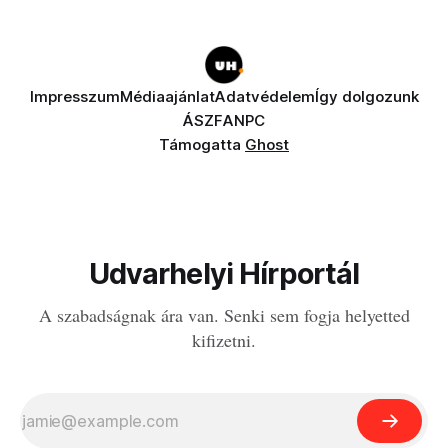
Impresszum
Médiaajánlat
Adatvédelem
Így dolgozunk
ÁSZF
ANPC
Támogatta
Ghost
Udvarhelyi Hírportál
A szabadságnak ára van. Senki sem fogja helyetted
kifizetni.