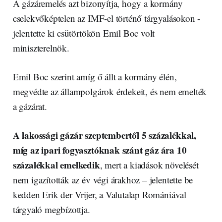
A gázáremelés azt bizonyítja, hogy a kormány
cselekvőképtelen az IMF-el történő tárgyalásokon -
jelentette ki csütörtökön Emil Boc volt
miniszterelnök.
Emil Boc szerint amíg ő állt a kormány élén,
megvédte az állampolgárok érdekeit, és nem emelték
a gázárat.
A lakossági gázár szeptembertől 5 százalékkal,
míg az ipari fogyasztóknak szánt gáz ára 10
százalékkal emelkedik
, mert a kiadások növelését
nem igazították az év végi árakhoz – jelentette be
kedden Erik der Vrijer, a Valutalap Romániával
tárgyaló megbízottja.