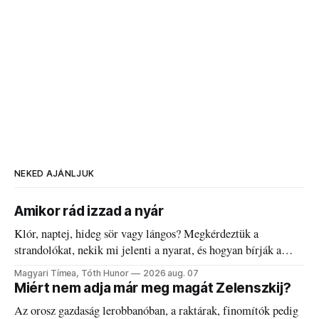
NEKED AJÁNLJUK
Amikor rád izzad a nyár
Klór, naptej, hideg sör vagy lángos? Megkérdeztük a
strandolókat, nekik mi jelenti a nyarat, és hogyan bírják a
kánikulát.
Magyari Tímea, Tóth Hunor
2026 aug. 07
Miért nem adja már meg magát Zelenszkij?
Az orosz gazdaság lerobbanóban, a raktárak, finomítók pedig