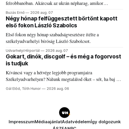
felrobbanóban. Akárcsak az ukrán népharag, amikor
elégedetlen vezetőivel.
Buzás Ernő
2026 aug. 07
Négy hónap felfüggesztett börtönt kapott
első fokon László Szabolcs
Első fokon négy hónap szabadságvesztésre ítélte a
székelyudvarhelyi bíróság László Szabolcsot.
Udvarhelyi Hírportál
2026 aug. 07
Gokart, dinók, discgolf – és még a fogorvost
is tudjuk
Kíváncsi vagy a hétvége legjobb programjaira
Székelyudvarhelyen? Nálunk megtalálod őket – sőt, ha baj van
a fogaddal, a fogorvosi ügyeletet is!
Gál Előd, Tóth Hunor
2026 aug. 06
Impresszum
Médiaajánlat
Adatvédelem
Így dolgozunk
ÁSZF
ANPC