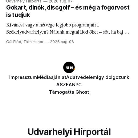
Udvarhelyi Hírportál
2026 aug. 07
Gokart, dinók, discgolf – és még a fogorvost
is tudjuk
Kíváncsi vagy a hétvége legjobb programjaira
Székelyudvarhelyen? Nálunk megtalálod őket – sőt, ha baj van
a fogaddal, a fogorvosi ügyeletet is!
Gál Előd, Tóth Hunor
2026 aug. 06
Impresszum
Médiaajánlat
Adatvédelem
Így dolgozunk
ÁSZF
ANPC
Támogatta
Ghost
Udvarhelyi Hírportál