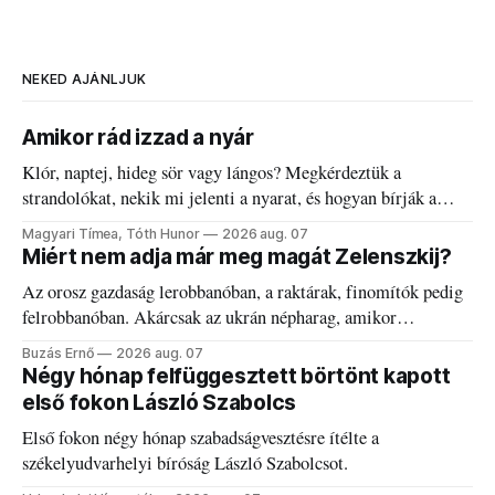
NEKED AJÁNLJUK
Amikor rád izzad a nyár
Klór, naptej, hideg sör vagy lángos? Megkérdeztük a
strandolókat, nekik mi jelenti a nyarat, és hogyan bírják a
kánikulát.
Magyari Tímea, Tóth Hunor
2026 aug. 07
Miért nem adja már meg magát Zelenszkij?
Az orosz gazdaság lerobbanóban, a raktárak, finomítók pedig
felrobbanóban. Akárcsak az ukrán népharag, amikor
elégedetlen vezetőivel.
Buzás Ernő
2026 aug. 07
Négy hónap felfüggesztett börtönt kapott
első fokon László Szabolcs
Első fokon négy hónap szabadságvesztésre ítélte a
székelyudvarhelyi bíróság László Szabolcsot.