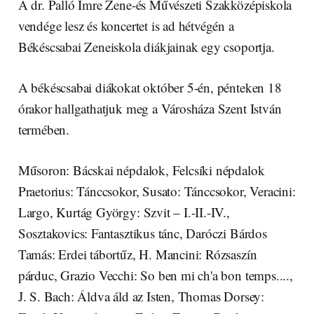
A dr. Palló Imre Zene-és Művészeti Szakközépiskola
vendége lesz és koncertet is ad hétvégén a
Békéscsabai Zeneiskola diákjainak egy csoportja.
A békéscsabai diákokat október 5-én, pénteken 18
órakor hallgathatjuk meg a Városháza Szent István
termében.
Műsoron: Bácskai népdalok, Felcsíki népdalok
Praetorius: Tánccsokor, Susato: Tánccsokor, Veracini:
Largo, Kurtág György: Szvit – I.-II.-IV.,
Sosztakovics: Fantasztikus tánc, Daróczi Bárdos
Tamás: Erdei tábortűz, H. Mancini: Rózsaszín
párduc, Grazio Vecchi: So ben mi ch'a bon temps....,
J. S. Bach: Áldva áld az Isten, Thomas Dorsey: