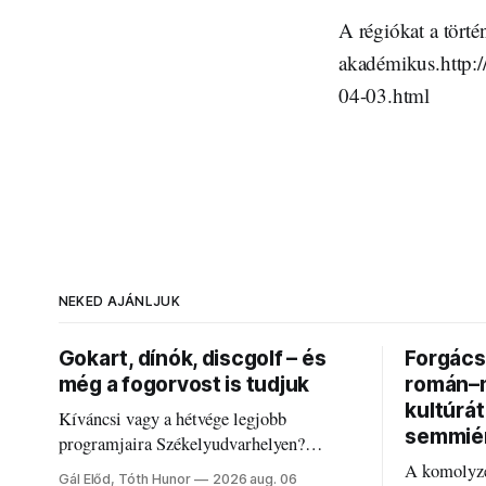
A régiókat a törté
akadémikus.http:/
04-03.html
NEKED AJÁNLJUK
Gokart, dínók, discgolf – és
Forgács 
még a fogorvost is tudjuk
román–m
kultúrá
Kíváncsi vagy a hétvége legjobb
semmié
programjaira Székelyudvarhelyen?
Nálunk megtalálod őket – sőt, ha baj van a
A komolyze
Gál Előd, Tóth Hunor
2026 aug. 06