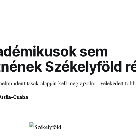
adémikusok sem
nének Székelyföld r
énelmi identitások alapján kell megrajzolni - vélekedett tö
Attila-Csaba