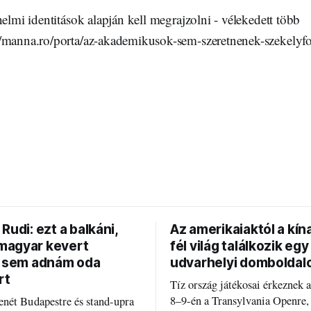
nelmi identitások alapján kell megrajzolni - vélekedett több
/manna.ro/porta/az-akademikusok-sem-szeretnenek-szekelyfo
Rudi: ezt a balkáni,
Az amerikaiaktól a kína
agyar kevert
fél világ találkozik egy
t sem adnám oda
udvarhelyi domboldal
rt
Tíz ország játékosai érkeznek 
8–9-én a Transylvania Openre,
nét Budapestre és stand-upra