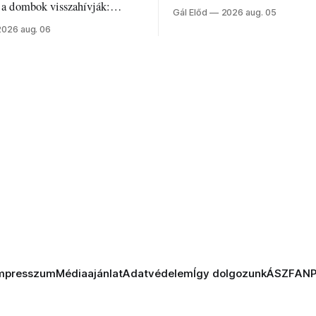
Románia legrégebben működő 
e a dombok visszahívják:
Gál Előd
2026 aug. 05
discgolfpályáján rendeznek me
di humorról, származásról és
2026 aug. 06
mpresszum
Médiaajánlat
Adatvédelem
Így dolgozunk
ÁSZF
AN