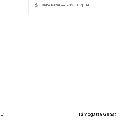
állandó
Mire költik a PNRR-pénzeket
Cseke Péter
2026 aug. 04
g.
Udvarhelyen?
PC
Támogatta
Ghost