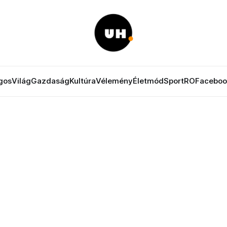
gos
Világ
Gazdaság
Kultúra
Vélemény
Életmód
Sport
RO
Faceboo