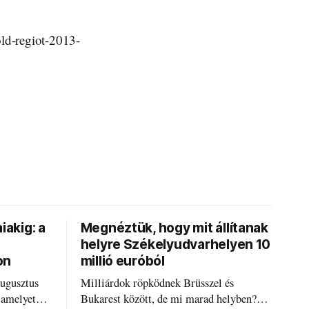
ld-regiot-2013-
iakig: a
Megnéztük, hogy mit állítanak
helyre Székelyudvarhelyen 10
on
millió euróból
augusztus
Milliárdok röpködnek Brüsszel és
 amelyet
Bukarest között, de mi marad helyben?