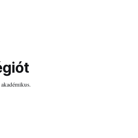
égiót
bb akadémikus.