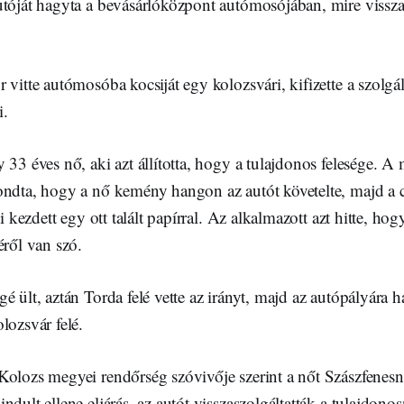
utóját hagyta a bevásárlóközpont autómosójában, mire vissza
 vitte autómosóba kocsiját egy kolozsvári, kifizette a szolgál
i.
 33 éves nő, aki azt állította, hogy a tulajdonos felesége. A
ondta, hogy a nő kemény hangon az autót követelte, majd a
ni kezdett egy ott talált papírral. Az alkalmazott azt hitte, ho
éről van szó.
é ült, aztán Torda felé vette az irányt, majd az autópályára h
lozsvár felé.
 Kolozs megyei rendőrség szóvivője szerint a nőt Szászfenesné
ndult ellene eljárás, az autót visszaszolgáltatták a tulajdono