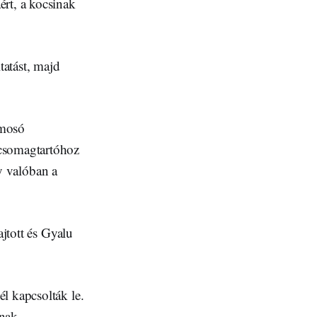
ért, a kocsinak
tatást, majd
 mosó
 csomagtartóhoz
gy valóban a
ajtott és Gyalu
l kapcsolták le.
snak.