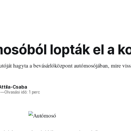
sóból lopták el a ko
utóját hagyta a bevásárlóközpont autómosójában, mire vissz
Attila-Csaba
—
Olvasási idő: 1 perc