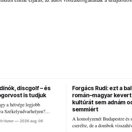
dínók, discgolf – és
Forgács Rudi: ezt a bal
gorvost is tudjuk
román–magyar kevert
kultúrát sem adnám o
gy a hétvége legjobb
semmiért
ra Székelyudvarhelyen?
alálod őket – sőt, ha baj van a
A komolyzenét Budapestre és 
th Hunor
2026 aug. 06
 fogorvosi ügyeletet is!
cserélte, de a dombok visszahí