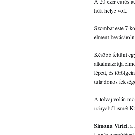
A 20 ezer eurós a
hűlt helye volt.
Szombat este 7-kor
elment bevásároln
Később feltűnt egy
alkalmazottja elm
lépett, és törölget
tulajdonos feleség
A tolvaj volán mög
irányából ismét Ko
Simona Virici
, a
Lopás gyanújával i