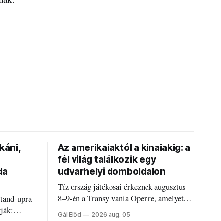
káni,
Az amerikaiaktól a kínaiakig: a
fél világ találkozik egy
da
udvarhelyi domboldalon
Tíz ország játékosai érkeznek augusztus
8–9-én a Transylvania Openre, amelyet
stand-upra
Románia legrégebben működő állandó
vják:
Gál Előd
2026 aug. 05