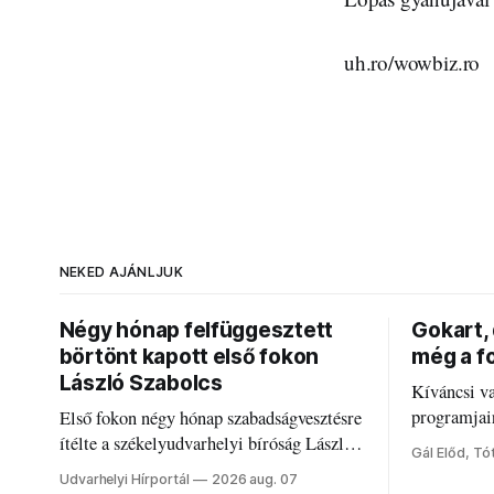
uh.ro/wowbiz.ro
NEKED AJÁNLJUK
Négy hónap felfüggesztett
Gokart, 
börtönt kapott első fokon
még a fo
László Szabolcs
Kíváncsi va
programjai
Első fokon négy hónap szabadságvesztésre
Nálunk megt
ítélte a székelyudvarhelyi bíróság László
Gál Előd, Tó
fogaddal, a
Szabolcsot.
Udvarhelyi Hírportál
2026 aug. 07