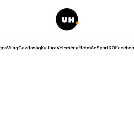
gos
Világ
Gazdaság
Kultúra
Vélemény
Életmód
Sport
RO
Faceboo