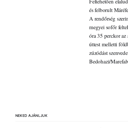
Feltehetően elalud
és felborult Máréf
A rendőrség szeri
megyei sofőr felte
óra 35 perckor az a
úttest melletti föl
zúzódást szenvede
Bedohazi/Marefal
NEKED AJÁNLJUK