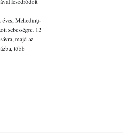
jával lesodródott
n éves, Mehedinţi-
ott sebességre. 12
 sávra, majd az
rházba, több