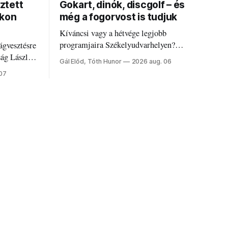
ztett
Gokart, dinók, discgolf – és
okon
még a fogorvost is tudjuk
Kíváncsi vagy a hétvége legjobb
programjaira Székelyudvarhelyen?
ágvesztésre
Nálunk megtalálod őket – sőt, ha baj van a
ság László
Gál Előd, Tóth Hunor
2026 aug. 06
fogaddal, a fogorvosi ügyeletet is!
 07