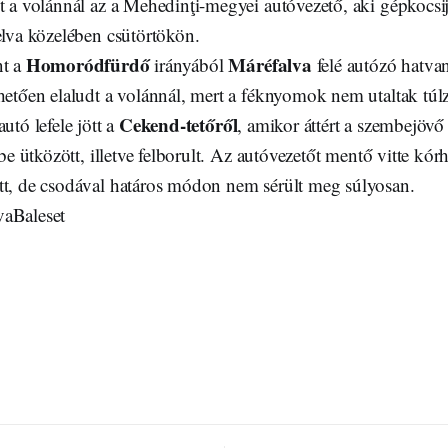
t a volánnál az a Mehedinţi-megyei autóvezető, aki gépkocsi
elva közelében csütörtökön.
Homoródfürdő
Máréfalva
nt a
irányából
felé autózó hatva
hetően elaludt a volánnál, mert a féknyomok nem utaltak túlz
Cekend-tetőről
utó lefele jött a
, amikor áttért a szembejövő
dbe ütközött, illetve felborult. Az autóvezetőt mentő vitte kó
tt, de csodával határos módon nem sérült meg súlyosan.
vaBaleset