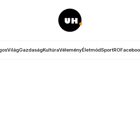
gos
Világ
Gazdaság
Kultúra
Vélemény
Életmód
Sport
RO
Faceboo