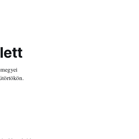
lett
i-megyei
sütörtökön.