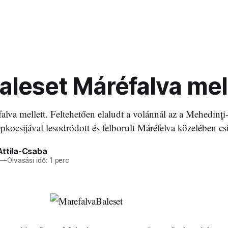
leset Máréfalva mel
alva mellett. Feltehetően elaludt a volánnál az a Mehedinţ
épkocsijával lesodródott és felborult Máréfelva közelében c
Attila-Csaba
—
Olvasási idő: 1 perc