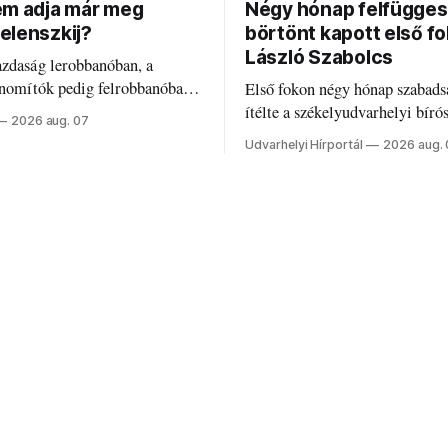
em adja már meg
Négy hónap felfügges
elenszkij?
börtönt kapott első f
László Szabolcs
azdaság lerobbanóban, a
inomítók pedig felrobbanóban.
Első fokon négy hónap szabads
z ukrán népharag, amikor
ítélte a székelyudvarhelyi bíró
2026 aug. 07
 vezetőivel.
Szabolcsot.
Udvarhelyi Hírportál
2026 aug.