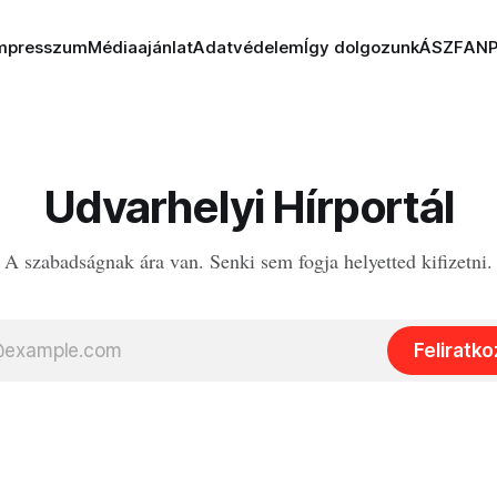
mpresszum
Médiaajánlat
Adatvédelem
Így dolgozunk
ÁSZF
AN
Udvarhelyi Hírportál
A szabadságnak ára van. Senki sem fogja helyetted kifizetni.
Feliratk