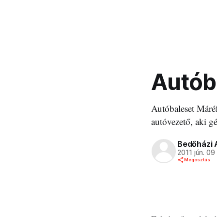
Autóba
Autóbaleset Máréf
autóvezető, aki g
Bedőházi 
2011 jún. 09
Megosztás