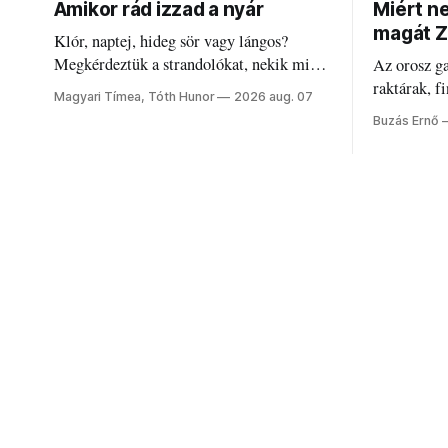
Amikor rád izzad a nyár
Miért n
magát Z
Klór, naptej, hideg sör vagy lángos?
Megkérdeztük a strandolókat, nekik mi
Az orosz g
jelenti a nyarat, és hogyan bírják a
raktárak, f
Magyari Tímea, Tóth Hunor
2026 aug. 07
kánikulát.
Akárcsak a
Buzás Ernő
elégedetlen