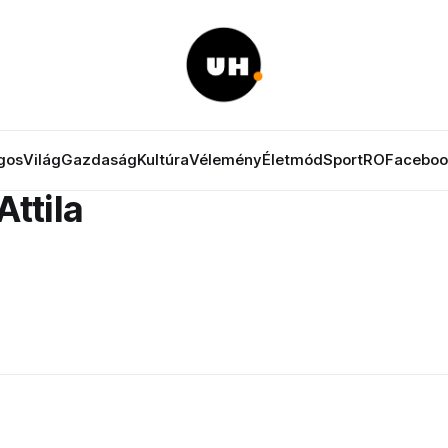
gos
Világ
Gazdaság
Kultúra
Vélemény
Életmód
Sport
RO
Faceboo
Attila