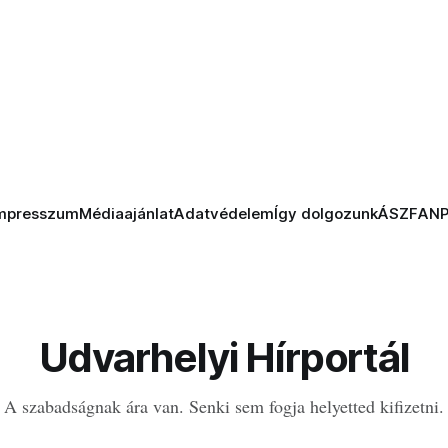
mpresszum
Médiaajánlat
Adatvédelem
Így dolgozunk
ÁSZF
AN
Udvarhelyi Hírportál
A szabadságnak ára van. Senki sem fogja helyetted kifizetni.