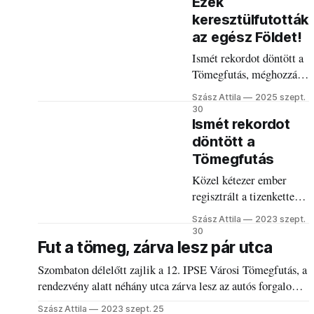
Ezek
keresztülfutották
az egész Földet!
Ismét rekordot döntött a
Tömegfutás, méghozzá
nem is kicsit,
Szász Attila
2025 szept.
háromezernél is többen
30
vettek részt a szombat
Ismét rekordot
délelőtti örömfutáson.
döntött a
Tömegfutás
Közel kétezer ember
regisztrált a tizenkettedik
Tömegfutásra, ami
Szász Attila
2023 szept.
problémamentesen,
30
napsütéses, ragyogó
Fut a tömeg, zárva lesz pár utca
hangulatban zajlott.
Szombaton délelőtt zajlik a 12. IPSE Városi Tömegfutás, a
rendezvény alatt néhány utca zárva lesz az autós forgalom
előtt.
Szász Attila
2023 szept. 25