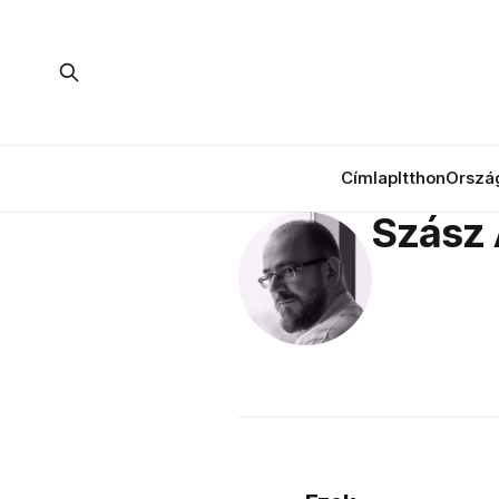
Címlap
Itthon
Orszá
Szász 