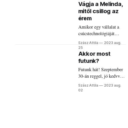
Vágja a Melinda,
mitől csillog az
érem
Amikor egy vállalat a
csúcstechnológiáját
közösségi célokra is fel
Szász Attila
2023 aug.
tudja használni, abból
25
nemcsak termékek, de
Akkor most
emlékek is születnek.
futunk?
Futunk hát! Szeptember
30-án reggel, jó kedvvel,
lazán, sokan, boldogan.
Szász Attila
2023 aug.
Tudjátok, ahogy
02
megszoktuk.