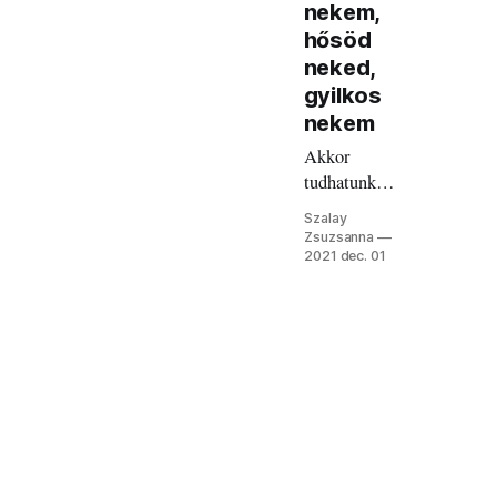
nekem,
hősöd
neked,
gyilkos
nekem
Akkor
tudhatunk
csak a békés
Szalay
együttéléseben
Zsuzsanna
gondolkodni,
2021 dec. 01
ha elismerjük
egymás
traumáit.