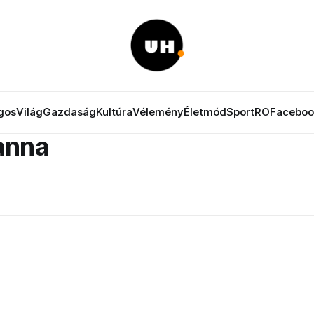
gos
Világ
Gazdaság
Kultúra
Vélemény
Életmód
Sport
RO
Faceboo
anna