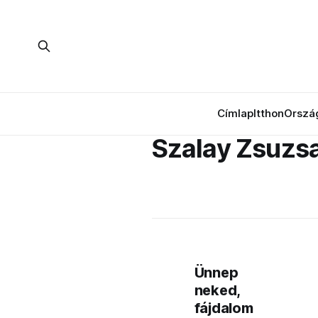
Címlap
Itthon
Orszá
Szalay Zsuzs
Ünnep
neked,
fájdalom