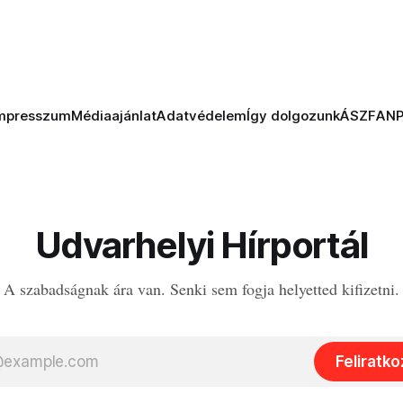
mpresszum
Médiaajánlat
Adatvédelem
Így dolgozunk
ÁSZF
AN
Udvarhelyi Hírportál
A szabadságnak ára van. Senki sem fogja helyetted kifizetni.
Feliratk