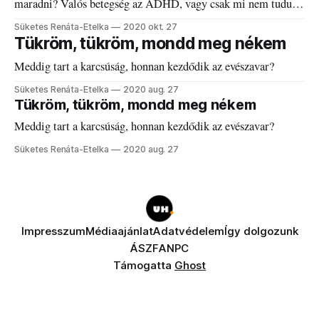
maradni? Valós betegség az ADHD, vagy csak mi nem tudunk
mit kezdeni vele?
Süketes Renáta-Etelka
2020 okt. 27
Tükröm, tükröm, mondd meg nékem
Meddig tart a karcsúság, honnan kezdődik az evészavar?
Süketes Renáta-Etelka
2020 aug. 27
Tükröm, tükröm, mondd meg nékem
Meddig tart a karcsúság, honnan kezdődik az evészavar?
Süketes Renáta-Etelka
2020 aug. 27
Impresszum
Médiaajánlat
Adatvédelem
Így dolgozunk
ÁSZF
ANPC
Támogatta
Ghost