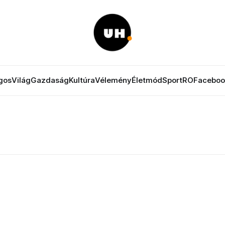
gos
Világ
Gazdaság
Kultúra
Vélemény
Életmód
Sport
RO
Faceboo