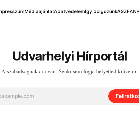
mpresszum
Médiaajánlat
Adatvédelem
Így dolgozunk
ÁSZF
AN
Udvarhelyi Hírportál
A szabadságnak ára van. Senki sem fogja helyetted kifizetni.
Feliratk