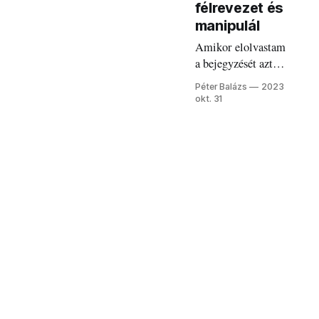
félrevezet és
manipulál
Amikor elolvastam
a bejegyzését azt
hittem, rosszul
Péter Balázs
2023
látok. Aztán
okt. 31
rájöttem, hogy ezt
biztosan megírta
valaki Ön helyett,
valaki, aki nem
ismeri az Ön
múltját.