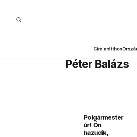
Címlap
Itthon
Orszá
Péter Balázs
Polgármester
úr! Ön
hazudik,