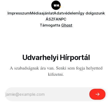
Impresszum
Médiaajánlat
Adatvédelem
Így dolgozunk
ÁSZF
ANPC
Támogatta
Ghost
Udvarhelyi Hírportál
A szabadságnak ára van. Senki sem fogja helyetted
kifizetni.