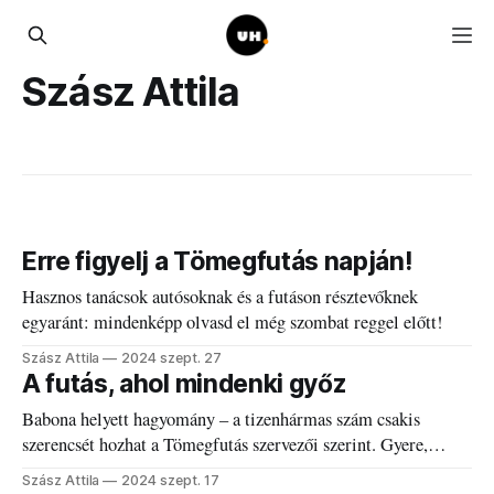
Szász Attila
Erre figyelj a Tömegfutás napján!
Hasznos tanácsok autósoknak és a futáson résztevőknek
egyaránt: mindenképp olvasd el még szombat reggel előtt!
Szász Attila
2024 szept. 27
A futás, ahol mindenki győz
Babona helyett hagyomány – a tizenhármas szám csakis
szerencsét hozhat a Tömegfutás szervezői szerint. Gyere,
fussunk együtt szeptember 28-án!
Szász Attila
2024 szept. 17