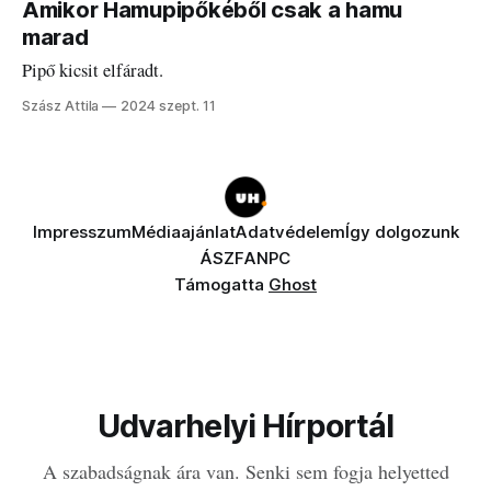
Amikor Hamupipőkéből csak a hamu
marad
Pipő kicsit elfáradt.
Szász Attila
2024 szept. 11
Impresszum
Médiaajánlat
Adatvédelem
Így dolgozunk
ÁSZF
ANPC
Támogatta
Ghost
Udvarhelyi Hírportál
A szabadságnak ára van. Senki sem fogja helyetted