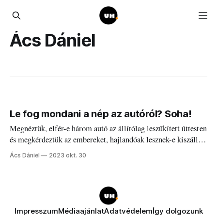
Ács Dániel
Le fog mondani a nép az autóról? Soha!
Megnéztük, elfér-e három autó az állítólag leszűkített úttesten
és megkérdeztük az embereket, hajlandóak lesznek-e kiszállni
az autóból és átpattanni a biciklire.
Ács Dániel
2023 okt. 30
Impresszum
Médiaajánlat
Adatvédelem
Így dolgozunk