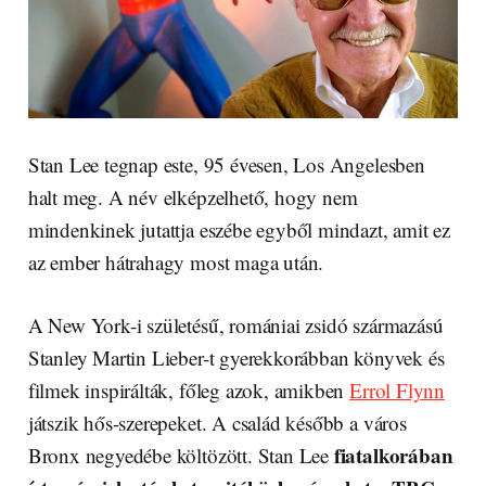
Stan Lee tegnap este, 95 évesen, Los Angelesben
halt meg. A név elképzelhető, hogy nem
mindenkinek jutattja eszébe egyből mindazt, amit ez
az ember hátrahagy most maga után.
A New York-i születésű, romániai zsidó származású
Stanley Martin Lieber-t gyerekkorábban könyvek és
filmek inspirálták, főleg azok, amikben
Errol Flynn
játszik hős-szerepeket. A család később a város
fiatalkorában
Bronx negyedébe költözött. Stan Lee