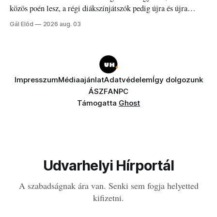
közös poén lesz, a régi diákszínjátszók pedig újra és újra
visszatalálnak egymáshoz.
Gál Előd
2026 aug. 03
Impresszum
Médiaajánlat
Adatvédelem
Így dolgozunk
ÁSZF
ANPC
Támogatta
Ghost
Udvarhelyi Hírportál
A szabadságnak ára van. Senki sem fogja helyetted
kifizetni.