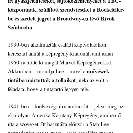
írt gyászjelentéseket, sajtóközleményeket a TBC-
központnak, szállított szendvicseket a Rockefeller-
be és szedett jegyet a Broadway-en lévő Rivoli
Színházba
.
1939-ben alkalmazták családi kapcsolatokon
keresztül annál a képregény-kiadónál, ami aztán
1960-ra nőtte ki magát Marvel Képregényekké.
művészek
Akkoriban – mondja Lee – mivel a
tintába mártották a tollaikat
, neki az volt a
feladata, hogy a tintatartó legyen tele.
1941-ben – kiélve régi írói ambícióit – jelent meg az
első olyan Amerika Kapitány Képregény, amiben ő
írta a szöveget. Itt használta először a Stan Lee
pszeudonim-nevet, mert – saját bevallása szerint –