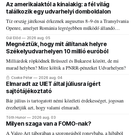
Az amerikaiaktól a kínaiakig: a fél világ
találkozik egy udvarhelyi domboldalon
Tíz ország játékosai érkeznek augusztus 8–9-én a Transylvania
Openre, amelyet Románia legrégebben működő állandó
discgolfpályáján rendeznek meg.
Gál Előd
2026 aug. 05
Megnéztük, hogy mit állítanak helyre
Székelyudvarhelyen 10 millió euróból
Milliárdok röpködnek Brüsszel és Bukarest között, de mi
marad helyben? Mire költik a PNRR-pénzeket Udvarhelyen?
Cseke Péter
2026 aug. 04
Elmaradt az UIET által júliusra ígért
sajtótájékoztató
Bár július is tartogatott némi közéleti érdekességet, jogosan
érezhetjük azt, hogy valami elmaradt.
Tóth Hunor
2026 aug. 03
Milyen szaga van a FOMO-nak?
A Valeo Art táborában a szorongásból rongybaba, a hibából