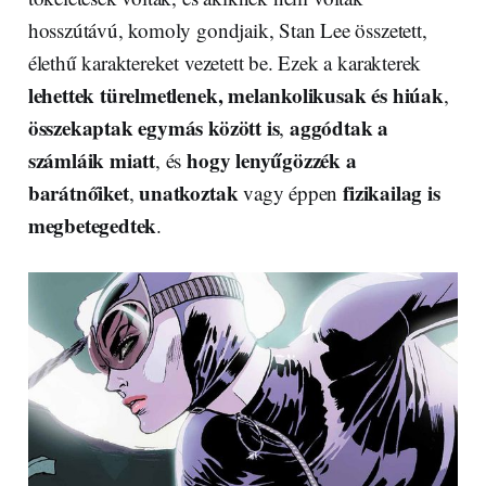
hosszútávú, komoly gondjaik, Stan Lee összetett,
élethű karaktereket vezetett be. Ezek a karakterek
lehettek türelmetlenek, melankolikusak és hiúak
,
összekaptak egymás között is
aggódtak a
,
számláik miatt
hogy lenyűgözzék a
, és
barátnőiket
unatkoztak
fizikailag is
,
vagy éppen
megbetegedtek
.