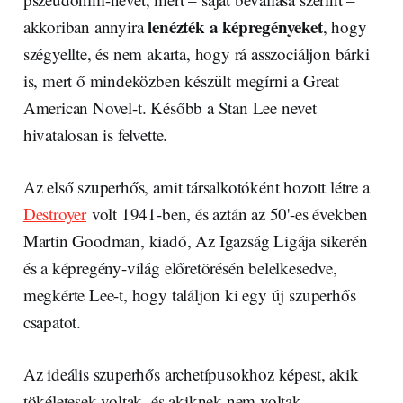
lenézték a képregényeket
akkoriban annyira
, hogy
szégyellte, és nem akarta, hogy rá asszociáljon bárki
is, mert ő mindeközben készült megírni a Great
American Novel-t. Később a Stan Lee nevet
hivatalosan is felvette.
Az első szuperhős, amit társalkotóként hozott létre a
Destroyer
volt 1941-ben, és aztán az 50'-es években
Martin Goodman, kiadó, Az Igazság Ligája sikerén
és a képregény-világ előretörésén belelkesedve,
megkérte Lee-t, hogy találjon ki egy új szuperhős
csapatot.
Az ideális szuperhős archetípusokhoz képest, akik
tökéletesek voltak, és akiknek nem voltak