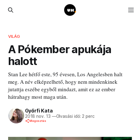
VILÁG
A Pókember apukája
halott
Stan Lee hétfő este, 95 évesen, Los Angelesben halt
meg. A név elképzelhető, hogy nem mindenkinek
jutattja eszébe egyből mindazt, amit ez az ember
hátrahagy most maga után.
Győrfi Kata
2018 nov. 13
—
Olvasási idő: 2 perc
Megosztás