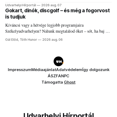
Udvarhelyi Hírportál
2026 aug. 07
Gokart, dinók, discgolf – és még a fogorvost
is tudjuk
Kíváncsi vagy a hétvége legjobb programjaira
Székelyudvarhelyen? Nálunk megtalálod őket – sőt, ha baj van
a fogaddal, a fogorvosi ügyeletet is!
Gál Előd, Tóth Hunor
2026 aug. 06
Impresszum
Médiaajánlat
Adatvédelem
Így dolgozunk
ÁSZF
ANPC
Támogatta
Ghost
Udvarhelyi Hírportál