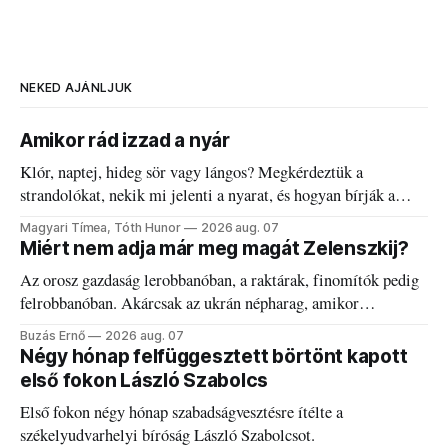
NEKED AJÁNLJUK
Amikor rád izzad a nyár
Klór, naptej, hideg sör vagy lángos? Megkérdeztük a
strandolókat, nekik mi jelenti a nyarat, és hogyan bírják a
kánikulát.
Magyari Tímea, Tóth Hunor
2026 aug. 07
Miért nem adja már meg magát Zelenszkij?
Az orosz gazdaság lerobbanóban, a raktárak, finomítók pedig
felrobbanóban. Akárcsak az ukrán népharag, amikor
elégedetlen vezetőivel.
Buzás Ernő
2026 aug. 07
Négy hónap felfüggesztett börtönt kapott
első fokon László Szabolcs
Első fokon négy hónap szabadságvesztésre ítélte a
székelyudvarhelyi bíróság László Szabolcsot.