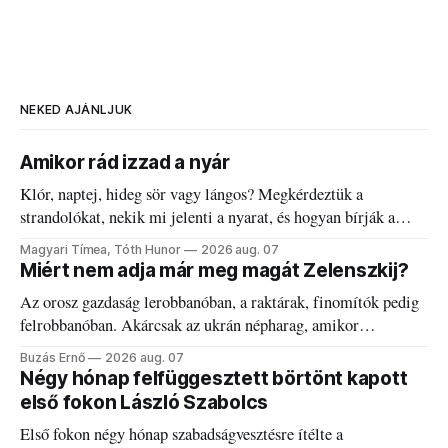
NEKED AJÁNLJUK
Amikor rád izzad a nyár
Klór, naptej, hideg sör vagy lángos? Megkérdeztük a
strandolókat, nekik mi jelenti a nyarat, és hogyan bírják a
kánikulát.
Magyari Tímea, Tóth Hunor
2026 aug. 07
Miért nem adja már meg magát Zelenszkij?
Az orosz gazdaság lerobbanóban, a raktárak, finomítók pedig
felrobbanóban. Akárcsak az ukrán népharag, amikor
elégedetlen vezetőivel.
Buzás Ernő
2026 aug. 07
Négy hónap felfüggesztett börtönt kapott
első fokon László Szabolcs
Első fokon négy hónap szabadságvesztésre ítélte a