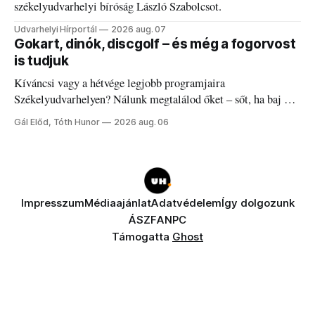
székelyudvarhelyi bíróság László Szabolcsot.
Udvarhelyi Hírportál
2026 aug. 07
Gokart, dinók, discgolf – és még a fogorvost
is tudjuk
Kíváncsi vagy a hétvége legjobb programjaira
Székelyudvarhelyen? Nálunk megtalálod őket – sőt, ha baj van
a fogaddal, a fogorvosi ügyeletet is!
Gál Előd, Tóth Hunor
2026 aug. 06
Impresszum
Médiaajánlat
Adatvédelem
Így dolgozunk
ÁSZF
ANPC
Támogatta
Ghost