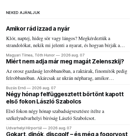
NEKED AJÁNLJUK
Amikor rád izzad a nyár
Klór, naptej, hideg sör vagy lángos? Megkérdeztük a
strandolókat, nekik mi jelenti a nyarat, és hogyan bírják a
kánikulát.
Magyari Tímea, Tóth Hunor
2026 aug. 07
Miért nem adja már meg magát Zelenszkij?
Az orosz gazdaság lerobbanóban, a raktárak, finomítók pedig
felrobbanóban. Akárcsak az ukrán népharag, amikor
elégedetlen vezetőivel.
Buzás Ernő
2026 aug. 07
Négy hónap felfüggesztett börtönt kapott
első fokon László Szabolcs
Első fokon négy hónap szabadságvesztésre ítélte a
székelyudvarhelyi bíróság László Szabolcsot.
Udvarhelyi Hírportál
2026 aug. 07
Gokart, dinók, discgolf – és még a fogorvost