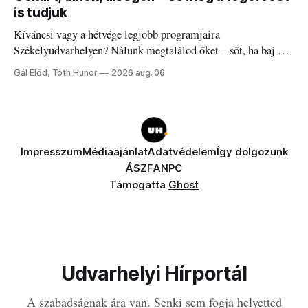
is tudjuk
Kíváncsi vagy a hétvége legjobb programjaira
Székelyudvarhelyen? Nálunk megtalálod őket – sőt, ha baj van
a fogaddal, a fogorvosi ügyeletet is!
Gál Előd, Tóth Hunor
2026 aug. 06
Impresszum
Médiaajánlat
Adatvédelem
Így dolgozunk
ÁSZF
ANPC
Támogatta
Ghost
Udvarhelyi Hírportál
A szabadságnak ára van. Senki sem fogja helyetted