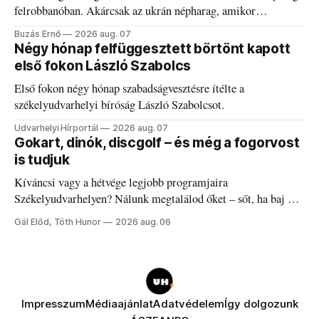
felrobbanóban. Akárcsak az ukrán népharag, amikor
elégedetlen vezetőivel.
Buzás Ernő
2026 aug. 07
Négy hónap felfüggesztett börtönt kapott
első fokon László Szabolcs
Első fokon négy hónap szabadságvesztésre ítélte a
székelyudvarhelyi bíróság László Szabolcsot.
Udvarhelyi Hírportál
2026 aug. 07
Gokart, dinók, discgolf – és még a fogorvost
is tudjuk
Kíváncsi vagy a hétvége legjobb programjaira
Székelyudvarhelyen? Nálunk megtalálod őket – sőt, ha baj van
a fogaddal, a fogorvosi ügyeletet is!
Gál Előd, Tóth Hunor
2026 aug. 06
Impresszum
Médiaajánlat
Adatvédelem
Így dolgozunk