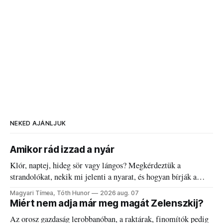
NEKED AJÁNLJUK
Amikor rád izzad a nyár
Klór, naptej, hideg sör vagy lángos? Megkérdeztük a
strandolókat, nekik mi jelenti a nyarat, és hogyan bírják a
kánikulát.
Magyari Tímea, Tóth Hunor
2026 aug. 07
Miért nem adja már meg magát Zelenszkij?
Az orosz gazdaság lerobbanóban, a raktárak, finomítók pedig