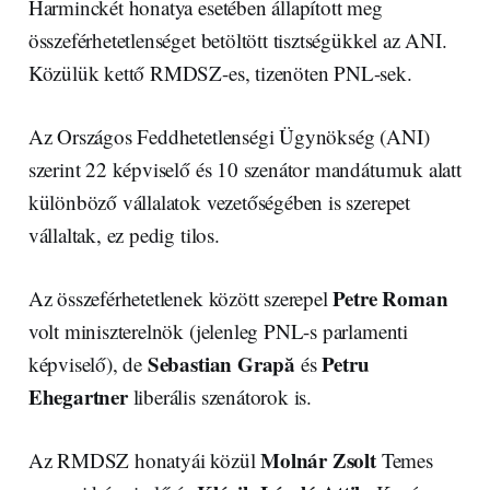
Harminckét honatya esetében állapított meg
összeférhetetlenséget betöltött tisztségükkel az ANI.
Közülük kettő RMDSZ-es, tizenöten PNL-sek.
Az Országos Feddhetetlenségi Ügynökség (ANI)
szerint 22 képviselő és 10 szenátor mandátumuk alatt
különböző vállalatok vezetőségében is szerepet
vállaltak, ez pedig tilos.
Petre Roman
Az összeférhetetlenek között szerepel
volt miniszterelnök (jelenleg PNL-s parlamenti
Sebastian Grapă
Petru
képviselő), de
és
Ehegartner
liberális szenátorok is.
Molnár Zsolt
Az RMDSZ honatyái közül
Temes