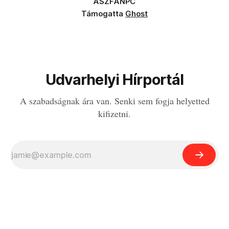
ÁSZF
ANPC
Támogatta
Ghost
Udvarhelyi Hírportál
A szabadságnak ára van. Senki sem fogja helyetted
kifizetni.