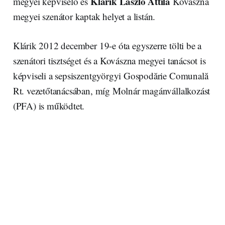
Klárik László Attila
megyei képviselő és
Kovászna
megyei szenátor kaptak helyet a listán.
Klárik 2012 december 19-e óta egyszerre tölti be a
szenátori tisztséget és a Kovászna megyei tanácsot is
képviseli a sepsiszentgyörgyi Gospodărie Comunală
Rt. vezetőtanácsában, míg Molnár magánvállalkozást
(PFA) is működtet.