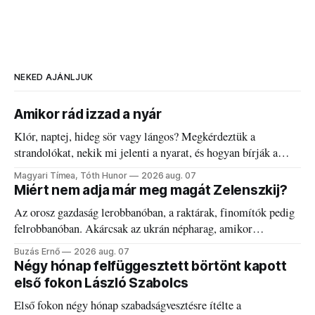
NEKED AJÁNLJUK
Amikor rád izzad a nyár
Klór, naptej, hideg sör vagy lángos? Megkérdeztük a
strandolókat, nekik mi jelenti a nyarat, és hogyan bírják a
kánikulát.
Magyari Tímea, Tóth Hunor
2026 aug. 07
Miért nem adja már meg magát Zelenszkij?
Az orosz gazdaság lerobbanóban, a raktárak, finomítók pedig
felrobbanóban. Akárcsak az ukrán népharag, amikor
elégedetlen vezetőivel.
Buzás Ernő
2026 aug. 07
Négy hónap felfüggesztett börtönt kapott
első fokon László Szabolcs
Első fokon négy hónap szabadságvesztésre ítélte a