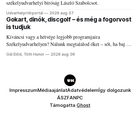
székelyudvarhelyi bíróság László Szabolcsot.
Udvarhelyi Hírportál
2026 aug. 07
Gokart, dinók, discgolf – és még a fogorvost
is tudjuk
Kíváncsi vagy a hétvége legjobb programjaira
Székelyudvarhelyen? Nálunk megtalálod őket – sőt, ha baj van
a fogaddal, a fogorvosi ügyeletet is!
Gál Előd, Tóth Hunor
2026 aug. 06
Impresszum
Médiaajánlat
Adatvédelem
Így dolgozunk
ÁSZF
ANPC
Támogatta
Ghost