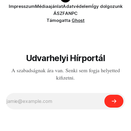
Impresszum
Médiaajánlat
Adatvédelem
Így dolgozunk
ÁSZF
ANPC
Támogatta
Ghost
Udvarhelyi Hírportál
A szabadságnak ára van. Senki sem fogja helyetted
kifizetni.