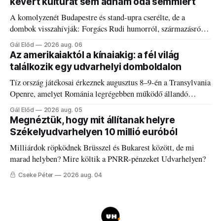
kevert kultúrát sem adnám oda semmiért
A komolyzenét Budapestre és stand-upra cserélte, de a
dombok visszahívják: Forgács Rudi humorról, származásról
és határokról.
Gál Előd
2026 aug. 06
Az amerikaiaktól a kínaiakig: a fél világ
találkozik egy udvarhelyi domboldalon
Tíz ország játékosai érkeznek augusztus 8–9-én a Transylvania
Openre, amelyet Románia legrégebben működő állandó
discgolfpályáján rendeznek meg.
Gál Előd
2026 aug. 05
Megnéztük, hogy mit állítanak helyre
Székelyudvarhelyen 10 millió euróból
Milliárdok röpködnek Brüsszel és Bukarest között, de mi
marad helyben? Mire költik a PNRR-pénzeket Udvarhelyen?
Cseke Péter
2026 aug. 04