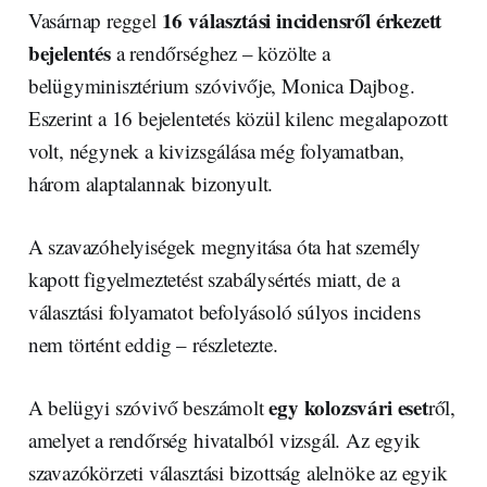
16 választási incidensről érkezett
Vasárnap reggel
bejelentés
a rendőrséghez – közölte a
belügyminisztérium szóvivője, Monica Dajbog.
Eszerint a 16 bejelentetés közül kilenc megalapozott
volt, négynek a kivizsgálása még folyamatban,
három alaptalannak bizonyult.
A szavazóhelyiségek megnyitása óta hat személy
kapott figyelmeztetést szabálysértés miatt, de a
választási folyamatot befolyásoló súlyos incidens
nem történt eddig – részletezte.
egy kolozsvári eset
A belügyi szóvivő beszámolt
ről,
amelyet a rendőrség hivatalból vizsgál. Az egyik
szavazókörzeti választási bizottság alelnöke az egyik