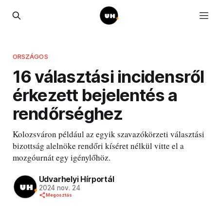
ORSZÁGOS
16 választási incidensről
érkezett bejelentés a
rendőrséghez
Kolozsváron például az egyik szavazókörzeti választási
bizottság alelnöke rendőri kíséret nélkül vitte el a
mozgóurnát egy igénylőhöz.
Udvarhelyi Hírportál
2024 nov. 24
Megosztás