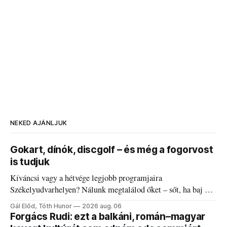
NEKED AJÁNLJUK
Gokart, dínók, discgolf – és még a fogorvost
is tudjuk
Kíváncsi vagy a hétvége legjobb programjaira
Székelyudvarhelyen? Nálunk megtalálod őket – sőt, ha baj van
a fogaddal, a fogorvosi ügyeletet is!
Gál Előd, Tóth Hunor
2026 aug. 06
Forgács Rudi: ezt a balkáni, román–magyar